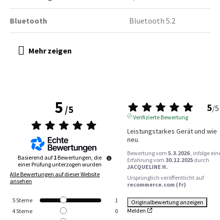
Bluetooth
Bluetooth 5.2
5
5
/
5
/
5
Verifizierte Bewertung
Leistungstarkes Gerät und wie 
neu.
Bewertung vom
5.3.2026
, infolge ein
Basierend auf
1
Bewertungen, die
Erfahrung vom
30.12.2025
durch
einer Prüfung unterzogen wurden
JACQUELINE H.
Alle Bewertungen auf dieser Website
Ursprünglich veröffentlicht auf
ansehen
recommerce.com (fr)
5
Sterne
1
Originalbewertung anzeigen
Melden
4
Sterne
0