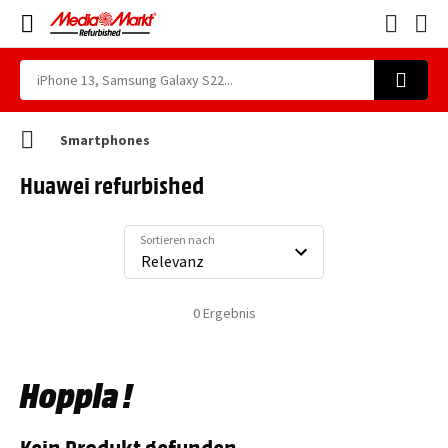
Smartphones
Huawei refurbished
Sortieren nach
0
Ergebnis
Hoppla !
Kein Produkt gefunden.