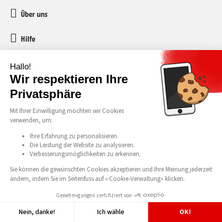
Über uns
Hilfe
Kundenservice
media-markt-refurbished@recommerce.com
Montag-Freitag 08:00-17:00
Alle unsere Preise verstehen sich inklusive Mehrwertsteuer und vorgezogener
Recyclinggebühr (vRG). Irrtümer und Druckfehler vorbehalten. © 2026 Media
Markt