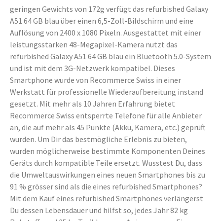
geringen Gewichts von 172g verfügt das refurbished Galaxy
A51 64 GB blau über einen 6,5-Zoll-Bildschirm und eine
Auflösung von 2400 x 1080 Pixeln. Ausgestattet mit einer
leistungsstarken 48-Megapixel-Kamera nutzt das
refurbished Galaxy A51 64 GB blau ein Bluetooth 5.0-System
und ist mit dem 3G-Netzwerk kompatibel. Dieses
Smartphone wurde von Recommerce Swiss in einer
Werkstatt für professionelle Wiederaufbereitung instand
gesetzt. Mit mehr als 10 Jahren Erfahrung bietet
Recommerce Swiss entsperrte Telefone für alle Anbieter
an, die auf mehr als 45 Punkte (Akku, Kamera, etc.) geprüft
wurden. Um Dir das bestmögliche Erlebnis zu bieten,
wurden möglicherweise bestimmte Komponenten Deines
Geräts durch kompatible Teile ersetzt. Wusstest Du, dass
die Umweltauswirkungen eines neuen Smartphones bis zu
91 % grösser sind als die eines refurbished Smartphones?
Mit dem Kauf eines refurbished Smartphones verlängerst
Du dessen Lebensdauer und hilfst so, jedes Jahr 82 kg