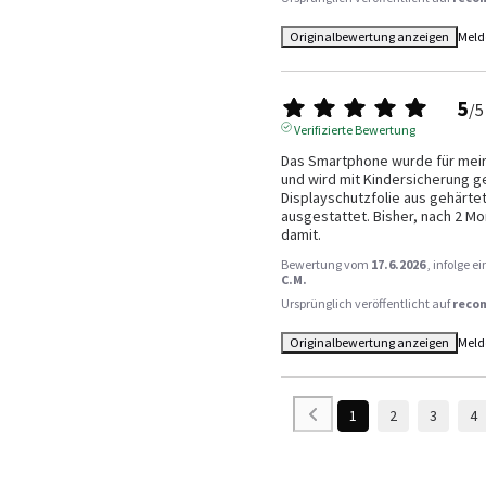
Originalbewertung anzeigen
Meld
5
/
5
Verifizierte Bewertung
Das Smartphone wurde für mein
und wird mit Kindersicherung ge
Displayschutzfolie aus gehärtet
ausgestattet. Bisher, nach 2 Mon
damit.
Bewertung vom
17.6.2026
, infolge 
C.M.
Ursprünglich veröffentlicht auf
reco
Originalbewertung anzeigen
Meld
1
2
3
4