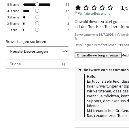
5
Sterne
78
1
/
5
4
Sterne
17
Verifizierte Bewertung
3
Sterne
5
Obwohl dieser Artikel gut aussieh
2
Sterne
3
auf den Ton. Kein Ton bei Inter
1
Stern
2
Bewertung vom
18.7.2026
, infolge 
R.
Bewertungen sortieren
Ursprünglich veröffentlicht auf
reco
Originalbewertung anzeigen
Meld
Antwort von
recommer
Hallo, 

Es tut uns sehr leid, dass
Ihren Erwartungen entspr
Wir verstehen, dass das f
Wenn Sie möchten, konta
Support, damit wir uns
können. 

Mit freundlichen Grüßen.

Das recommerce-Team