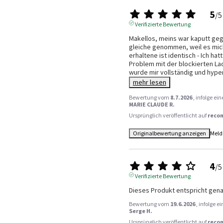
5
/
5
Verifizierte Bewertung
Makellos, meins war kaputt geg
gleiche genommen, weil es mich 
erhaltene ist identisch - Ich hat
Problem mit der blockierten La
wurde mir vollständig und hype
mehr lesen
Bewertung vom
8.7.2026
, infolge e
MARIE CLAUDE R.
Ursprünglich veröffentlicht auf
reco
Originalbewertung anzeigen
Meld
4
/
5
Verifizierte Bewertung
Dieses Produkt entspricht gen
Bewertung vom
19.6.2026
, infolge 
Serge H.
Ursprünglich veröffentlicht auf
reco