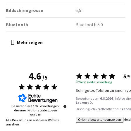
Bildschirmgrösse
6,5"
Bluetooth
Bluetooth 5.0
4.6
5
/
5
/
5
Verifizierte Bewertung
Sehr gutes Telefon zu einem ver
Bewertung vom
6.8.2026
, infolge e
Laurent D.
Basierend auf
105
Bewertungen,
Ursprünglich veröffentlicht auf
reco
die einer Prüfung unterzogen
wurden
Originalbewertung anzeigen
Meld
Alle Bewertungen auf dieser Website
ansehen