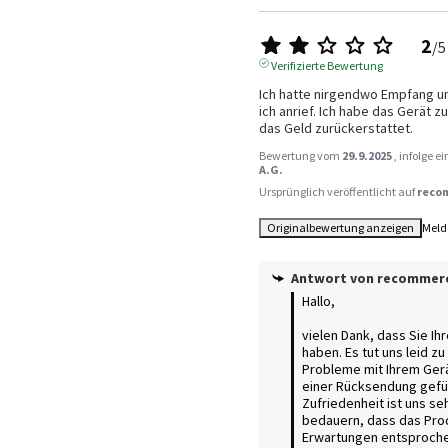
2
/
5
Verifizierte Bewertung
Ich hatte nirgendwo Empfang un
ich anrief. Ich habe das Gerät z
das Geld zurückerstattet.
Bewertung vom
29.9.2025
, infolge 
A.G.
Ursprünglich veröffentlicht auf
reco
Originalbewertung anzeigen
Meld
Antwort von
recommer
Hallo,

vielen Dank, dass Sie Ihr
haben. Es tut uns leid zu
Probleme mit Ihrem Gerät
einer Rücksendung geführ
Zufriedenheit ist uns seh
bedauern, dass das Produ
Erwartungen entsprochen