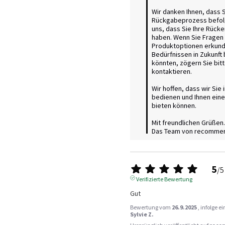
Wir danken Ihnen, dass S
Rückgabeprozess befolg
uns, dass Sie Ihre Rücke
haben. Wenn Sie Fragen 
Produktoptionen erkunde
Bedürfnissen in Zukunft
könnten, zögern Sie bitte
kontaktieren.

Wir hoffen, dass wir Sie 
bedienen und Ihnen eine
bieten können.

Mit freundlichen Grüßen.

Das Team von recomme
5
/
5
Verifizierte Bewertung
Gut
Bewertung vom
26.9.2025
, infolge 
Sylvie Z.