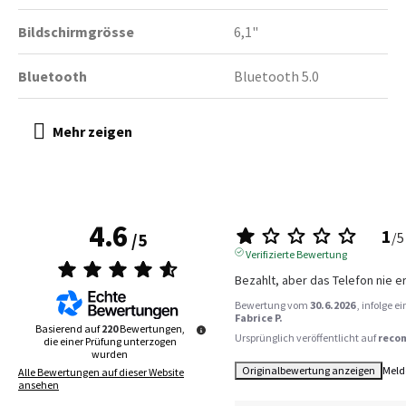
Bildschirmgrösse
6,1"
Bluetooth
Bluetooth 5.0
4.6
1
/
5
/
5
Verifizierte Bewertung
Bezahlt, aber das Telefon nie erh
Bewertung vom
30.6.2026
, infolge 
Fabrice P.
Basierend auf
220
Bewertungen,
Ursprünglich veröffentlicht auf
reco
die einer Prüfung unterzogen
wurden
Originalbewertung anzeigen
Meld
Alle Bewertungen auf dieser Website
ansehen