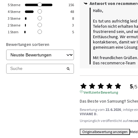
Antwort von
recommer
5
Sterne
156
Hallo,

4
Sterne
48
3
Sterne
8
Es tut uns aufrichtig leid
2
Sterne
3
Telefon nicht erhalten h
frustrierend sein, und wi
1
Stern
5
Enttäuschung. Wir ermuti
kontaktieren, damit wir I
Bewertungen sortieren
gemeinsam eine Lösung 
Mit freundlichen Grüßen.

Das recommerce-Team
5
/
5
Verifizierte Bewertung
Das Beste von Samsung!! Sicher
Bewertung vom
22.6.2026
, infolge 
VIVIANE D.
Ursprünglich veröffentlicht auf
reco
Originalbewertung anzeigen
Meld