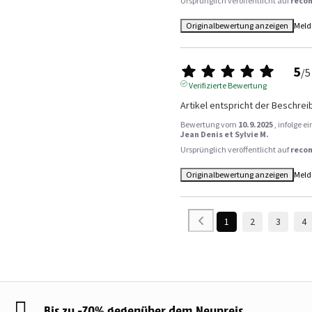
Ursprünglich veröffentlicht auf
reco
Originalbewertung anzeigen
Meld
5
/
5
Verifizierte Bewertung
Artikel entspricht der Beschre
Bewertung vom
10.9.2025
, infolge 
Jean Denis et Sylvie M.
Ursprünglich veröffentlicht auf
reco
Originalbewertung anzeigen
Meld
1
2
3
4
Bis zu -70% gegenüber dem Neupreis