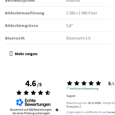
Betriebssystem
Android
Bildschirmauflösung
2 280 x 1 080 Pixel
Bildschirmgrösse
5,8"
Bluetooth
Bluetooth 5.0
4.6
5
/
5
/
5
Verifizierte Bewertung
Super
Bewertung vom
25.6.2026
, infolge 
François J.
Basierend auf
222
Bewertungen,
Ursprünglich veröffentlicht auf
reco
die einer Prüfung unterzogen