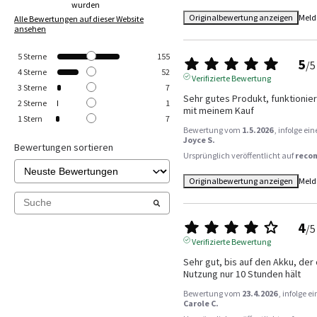
wurden
Originalbewertung anzeigen
Meld
Alle Bewertungen auf dieser Website
ansehen
5
Sterne
155
5
/
5
4
Sterne
52
Verifizierte Bewertung
3
Sterne
7
Sehr gutes Produkt, funktionier
2
Sterne
1
mit meinem Kauf
1
Stern
7
Bewertung vom
1.5.2026
, infolge e
Joyce S.
Bewertungen sortieren
Ursprünglich veröffentlicht auf
reco
Originalbewertung anzeigen
Meld
4
/
5
Verifizierte Bewertung
Sehr gut, bis auf den Akku, der
Nutzung nur 10 Stunden hält
Bewertung vom
23.4.2026
, infolge 
Carole C.