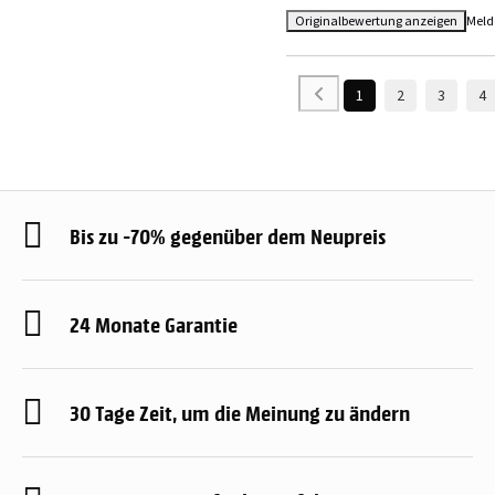
Originalbewertung anzeigen
Meld
1
2
3
4
Bis zu -70% gegenüber dem Neupreis
24 Monate Garantie
30 Tage Zeit, um die Meinung zu ändern