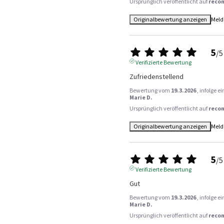
Ursprünglich veröffentlicht auf
reco
Originalbewertung anzeigen
Meld
5
/
5
Verifizierte Bewertung
Zufriedenstellend
Bewertung vom
19.3.2026
, infolge 
Marie D.
Ursprünglich veröffentlicht auf
reco
Originalbewertung anzeigen
Meld
5
/
5
Verifizierte Bewertung
Gut
Bewertung vom
19.3.2026
, infolge 
Marie D.
Ursprünglich veröffentlicht auf
reco