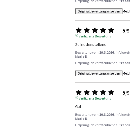
Ursprünglich veröffentlicht auf
reco
Originalbewertung anzeigen
Meld
5
/
5
Verifizierte Bewertung
Zufriedenstellend
Bewertung vom
19.3.2026
, infolge 
Marie D.
Ursprünglich veröffentlicht auf
reco
Originalbewertung anzeigen
Meld
5
/
5
Verifizierte Bewertung
Gut
Bewertung vom
19.3.2026
, infolge 
Marie D.
Ursprünglich veröffentlicht auf
reco