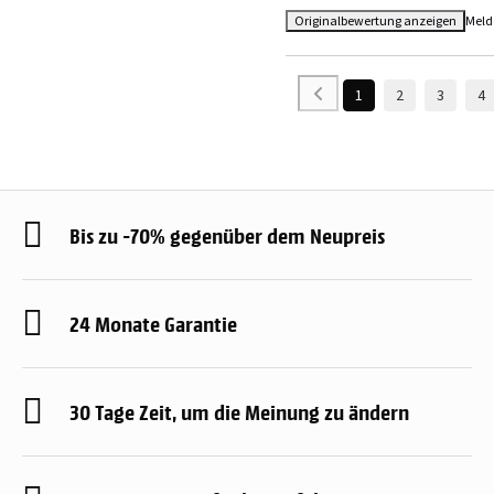
Originalbewertung anzeigen
Meld
1
2
3
4
Bis zu -70% gegenüber dem Neupreis
24 Monate Garantie
30 Tage Zeit, um die Meinung zu ändern