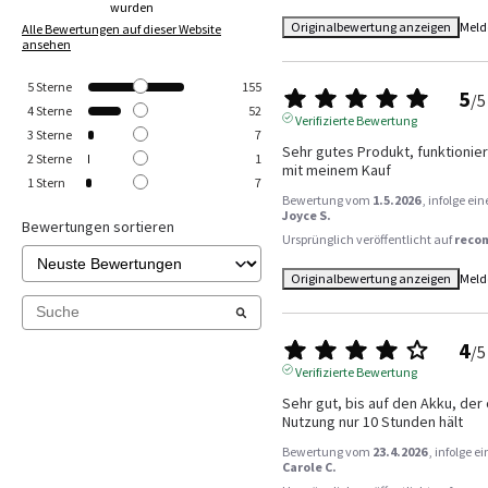
wurden
Originalbewertung anzeigen
Meld
Alle Bewertungen auf dieser Website
ansehen
5
Sterne
155
5
/
5
4
Sterne
52
Verifizierte Bewertung
3
Sterne
7
Sehr gutes Produkt, funktionier
2
Sterne
1
mit meinem Kauf
1
Stern
7
Bewertung vom
1.5.2026
, infolge e
Joyce S.
Bewertungen sortieren
Ursprünglich veröffentlicht auf
reco
Originalbewertung anzeigen
Meld
4
/
5
Verifizierte Bewertung
Sehr gut, bis auf den Akku, der
Nutzung nur 10 Stunden hält
Bewertung vom
23.4.2026
, infolge 
Carole C.