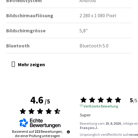
Betriebssystem
Android
Bildschirmauflösung
2 280 x 1 080 Pixel
Bildschirmgrösse
5,8"
Bluetooth
Bluetooth 5.0
4.6
5
/
5
/
5
Verifizierte Bewertung
Super
Bewertung vom
25.6.2026
, infolge 
François J.
Basierend auf
222
Bewertungen,
Ursprünglich veröffentlicht auf
reco
die einer Prüfung unterzogen