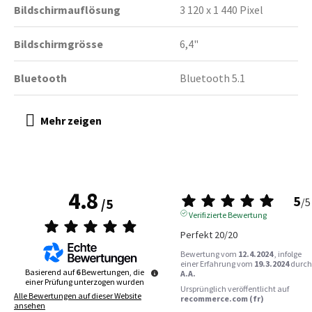
Bildschirmauflösung
3 120 x 1 440 Pixel
Bildschirmgrösse
6,4"
Bluetooth
Bluetooth 5.1
4.8
5
/
5
/
5
Verifizierte Bewertung
Perfekt 20/20
Bewertung vom
12.4.2024
, infolge
einer Erfahrung vom
19.3.2024
durch
Basierend auf
6
Bewertungen, die
A.A.
einer Prüfung unterzogen wurden
Ursprünglich veröffentlicht auf
Alle Bewertungen auf dieser Website
recommerce.com (fr)
ansehen