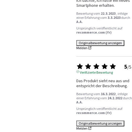
ich dachte, ich hätte ein neues 
Smartphone erhalten.
Bewertung vom
22.3.2023
, infolge
einer Erfahrung vom
3.3.2023
durch
A.A.
Ursprünglich veröffentlicht auf
recommerce.com (fr)
Originalbewertung anzeigen
Melden
5
/
5
Verifizierte Bewertung
Das Produkt sieht neu aus und 
entspricht der Beschreibung.
Bewertung vom
16.3.2022
, infolge
einer Erfahrung vom
24.2.2022
durch
A.A.
Ursprünglich veröffentlicht auf
recommerce.com (fr)
Originalbewertung anzeigen
Melden