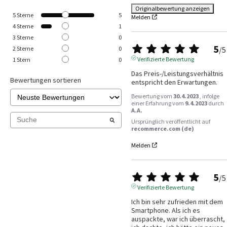
Originalbewertung anzeigen
5
Sterne
5
Melden
4
Sterne
1
3
Sterne
0
5
/
5
2
Sterne
0
Verifizierte Bewertung
1
Stern
0
Das Preis-/Leistungsverhältnis 
Bewertungen sortieren
entspricht den Erwartungen.
Bewertung vom
30.4.2023
, infolge
einer Erfahrung vom
9.4.2023
durch
A.A.
Ursprünglich veröffentlicht auf
recommerce.com (de)
Melden
5
/
5
Verifizierte Bewertung
Ich bin sehr zufrieden mit dem 
Smartphone. Als ich es 
auspackte, war ich überrascht, 