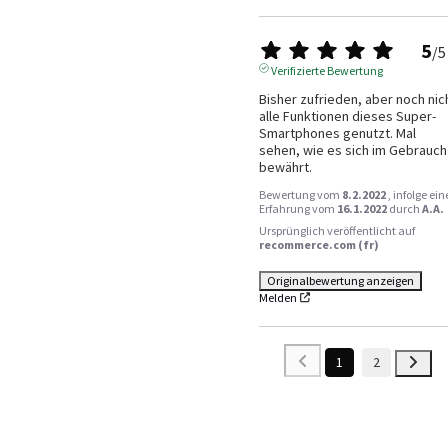
5
/
5
Verifizierte Bewertung
Bisher zufrieden, aber noch nich
alle Funktionen dieses Super-
Smartphones genutzt. Mal 
sehen, wie es sich im Gebrauch 
bewährt.
Bewertung vom
8.2.2022
, infolge ein
Erfahrung vom
16.1.2022
durch
A.A.
Ursprünglich veröffentlicht auf
recommerce.com (fr)
Originalbewertung anzeigen
Melden
1
2