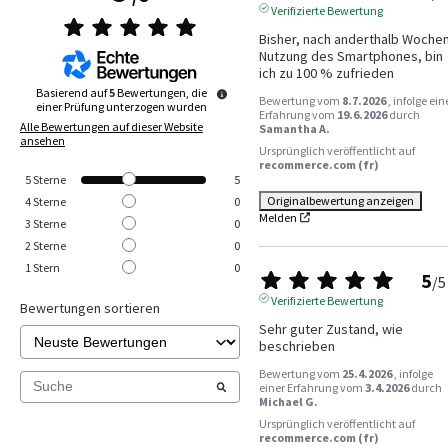
Verifizierte Bewertung
Bisher, nach anderthalb Wochen
Nutzung des Smartphones, bin 
ich zu 100 % zufrieden
Basierend auf
5
Bewertungen, die
Bewertung vom
8.7.2026
, infolge ein
einer Prüfung unterzogen wurden
Erfahrung vom
19.6.2026
durch
Alle Bewertungen auf dieser Website
Samantha A.
ansehen
Ursprünglich veröffentlicht auf
recommerce.com (fr)
5
Sterne
5
Originalbewertung anzeigen
4
Sterne
0
Melden
3
Sterne
0
2
Sterne
0
1
Stern
0
5
/
5
Verifizierte Bewertung
Bewertungen sortieren
Sehr guter Zustand, wie 
beschrieben
Bewertung vom
25.4.2026
, infolge
einer Erfahrung vom
3.4.2026
durch
Michael G.
Ursprünglich veröffentlicht auf
recommerce.com (fr)