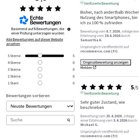
Verifizierte Bewertung
Bisher, nach anderthalb Wochen
Nutzung des Smartphones, bin 
ich zu 100 % zufrieden
Basierend auf
5
Bewertungen, die
Bewertung vom
8.7.2026
, infolge ein
einer Prüfung unterzogen wurden
Erfahrung vom
19.6.2026
durch
Alle Bewertungen auf dieser Website
Samantha A.
ansehen
Ursprünglich veröffentlicht auf
recommerce.com (fr)
5
Sterne
5
Originalbewertung anzeigen
4
Sterne
0
Melden
3
Sterne
0
2
Sterne
0
1
Stern
0
5
/
5
Verifizierte Bewertung
Bewertungen sortieren
Sehr guter Zustand, wie 
beschrieben
Bewertung vom
25.4.2026
, infolge
einer Erfahrung vom
3.4.2026
durch
Michael G.
Ursprünglich veröffentlicht auf
recommerce.com (fr)