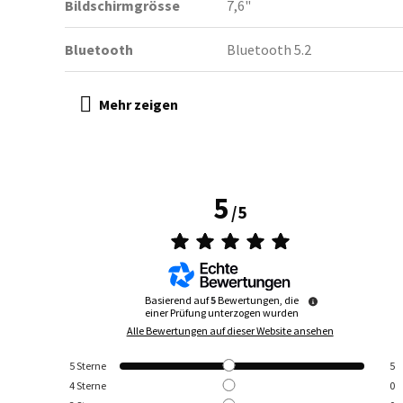
Bildschirmgrösse
7,6"
Bluetooth
Bluetooth 5.2
5
/
5
Basierend auf
5
Bewertungen, die
einer Prüfung unterzogen wurden
Alle Bewertungen auf dieser Website ansehen
5
Sterne
5
4
Sterne
0