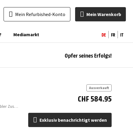
Mein Refurbished-Konto
Mein Warenkorb
DE
FR
IT
?
Mediamarkt
Opfer seines Erfolgs!
ben
Ausverkauft
CHF 584.95
512GB | Schwarz | Mono sim | Akzeptabler Zustand
Exklusiv benachrichtigt werden