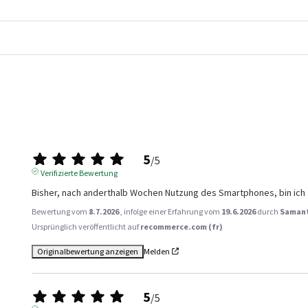
5
/
5
Verifizierte Bewertung
Bisher, nach anderthalb Wochen Nutzung des Smartphones, bin ich
Bewertung vom
8.7.2026
, infolge einer Erfahrung vom
19.6.2026
durch
Samant
Ursprünglich veröffentlicht auf
recommerce.com (fr)
Originalbewertung anzeigen
Melden
5
/
5