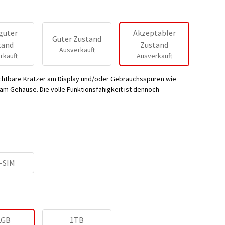
guter
Akzeptabler
Guter Zustand
tand
Zustand
Ausverkauft
rkauft
Ausverkauft
ichtbare Kratzer am Display und/oder Gebrauchsspuren wie
m Gehäuse. Die volle Funktionsfähigkeit ist dennoch
-SIM
2GB
1TB