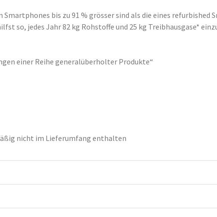
 Smartphones bis zu 91 % grösser sind als die eines refurbished 
st so, jedes Jahr 82 kg Rohstoffe und 25 kg Treibhausgase* einzu
gen einer Reihe generalüberholter Produkte“
ßig nicht im Lieferumfang enthalten