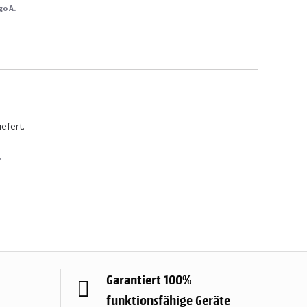
go A.
fert. 

.
Garantiert 100%
funktionsfähige Geräte