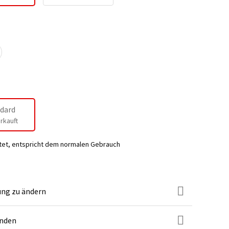
dard
rkauft
tet, entspricht dem normalen Gebrauch
ung zu ändern
unden