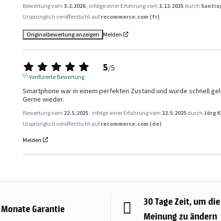
Bewertung vom
3.2.2026
, infolge einer Erfahrung vom
1.12.2025
durch
Santia
Ursprünglich veröffentlicht auf
recommerce.com (fr)
Originalbewertung anzeigen
Melden
5
/
5
Verifizierte Bewertung
Smartphone war in einem perfekten Zustand und wurde schnell gelie
Gerne wieder.
Bewertung vom
22.5.2025
, infolge einer Erfahrung vom
12.5.2025
durch
Jörg K
Ursprünglich veröffentlicht auf
recommerce.com (de)
Melden
30 Tage Zeit, um die
 Monate Garantie
Meinung zu ändern