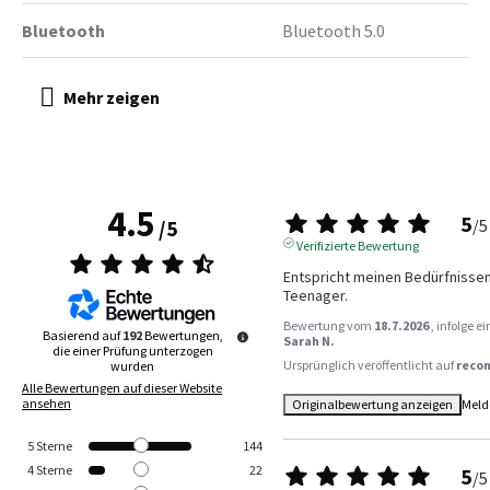
Bluetooth
Bluetooth 5.0
4.5
5
/
5
/
5
Verifizierte Bewertung
Entspricht meinen Bedürfnissen
Teenager.
Bewertung vom
18.7.2026
, infolge 
Basierend auf
192
Bewertungen,
Sarah N.
die einer Prüfung unterzogen
Ursprünglich veröffentlicht auf
reco
wurden
Alle Bewertungen auf dieser Website
ansehen
Originalbewertung anzeigen
Meld
5
Sterne
144
4
Sterne
22
5
/
5