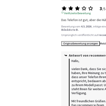
3
/
5
Verifizierte Bewertung
Das Telefon ist gut, aber die Hü
Bewertung vom
4.5.2026
, infolge e
Bénédicte B.
Ursprünglich veröffentlicht auf
reco
Originalbewertung anzeigen
Meld
Antwort von
recommer
Hallo,

vielen Dank, dass Sie si
haben, Ihre Meinung zu te
dass unser Telefon Ihren
entspricht, bedauern aber
zu Ihrem Modell passt. 
steht Ihnen für weitere 
Verfügung.

Mit freundlichen Grüßen.

Das recommerce-Team