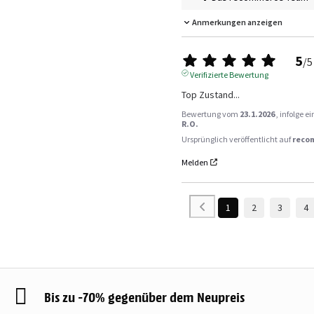
Anmerkungen anzeigen
5
/
5
Verifizierte Bewertung
Top Zustand...
Bewertung vom
23.1.2026
, infolge 
R.O.
Ursprünglich veröffentlicht auf
reco
Melden
1
2
3
4
Bis zu -70% gegenüber dem Neupreis