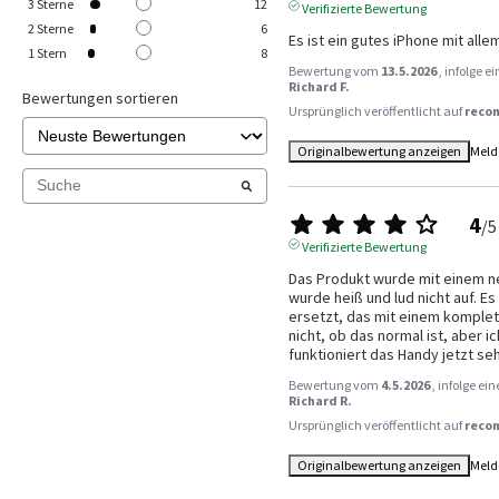
3
Sterne
12
Verifizierte Bewertung
2
Sterne
6
Es ist ein gutes iPhone mit all
1
Stern
8
Bewertung vom
13.5.2026
, infolge 
Richard F.
Bewertungen sortieren
Ursprünglich veröffentlicht auf
reco
Originalbewertung anzeigen
Meld
4
/
5
Verifizierte Bewertung
Das Produkt wurde mit einem ne
wurde heiß und lud nicht auf. E
ersetzt, das mit einem komplett
nicht, ob das normal ist, aber 
funktioniert das Handy jetzt seh
Bewertung vom
4.5.2026
, infolge e
Richard R.
Ursprünglich veröffentlicht auf
reco
Originalbewertung anzeigen
Meld