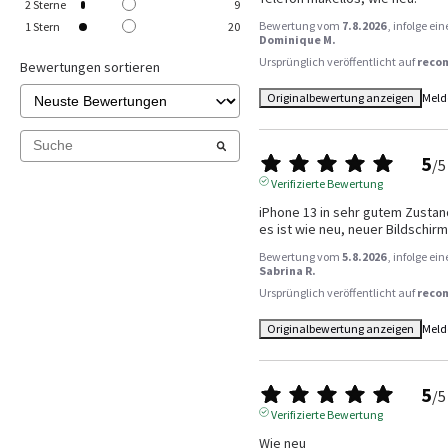
2
Sterne
9
Bewertung vom
7.8.2026
, infolge e
1
Stern
20
Dominique M.
Ursprünglich veröffentlicht auf
reco
Bewertungen sortieren
Originalbewertung anzeigen
Meld
5
/
5
Verifizierte Bewertung
iPhone 13 in sehr gutem Zustan
es ist wie neu, neuer Bildschi
Bewertung vom
5.8.2026
, infolge e
Sabrina R.
Ursprünglich veröffentlicht auf
reco
Originalbewertung anzeigen
Meld
5
/
5
Verifizierte Bewertung
Wie neu