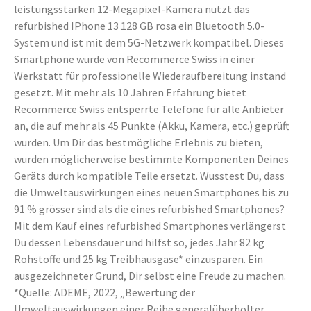
leistungsstarken 12-Megapixel-Kamera nutzt das
refurbished IPhone 13 128 GB rosa ein Bluetooth 5.0-
System und ist mit dem 5G-Netzwerk kompatibel. Dieses
Smartphone wurde von Recommerce Swiss in einer
Werkstatt für professionelle Wiederaufbereitung instand
gesetzt. Mit mehr als 10 Jahren Erfahrung bietet
Recommerce Swiss entsperrte Telefone für alle Anbieter
an, die auf mehr als 45 Punkte (Akku, Kamera, etc.) geprüft
wurden. Um Dir das bestmögliche Erlebnis zu bieten,
wurden möglicherweise bestimmte Komponenten Deines
Geräts durch kompatible Teile ersetzt. Wusstest Du, dass
die Umweltauswirkungen eines neuen Smartphones bis zu
91 % grösser sind als die eines refurbished Smartphones?
Mit dem Kauf eines refurbished Smartphones verlängerst
Du dessen Lebensdauer und hilfst so, jedes Jahr 82 kg
Rohstoffe und 25 kg Treibhausgase* einzusparen. Ein
ausgezeichneter Grund, Dir selbst eine Freude zu machen.
*Quelle: ADEME, 2022, „Bewertung der
Umweltauswirkungen einer Reihe generalüberholter