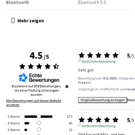
Bluetooth
Bluetooth 5.0
4.5
5
/
5
/
5
Verifizierte Bewertung
Sehr gut
Bewertung vom
8.8.2026
, infolge e
Frantz I.
Basierend auf
373
Bewertungen,
Ursprünglich veröffentlicht auf
reco
die einer Prüfung unterzogen
wurden
Originalbewertung anzeigen
Meld
Alle Bewertungen auf dieser Website
ansehen
5
Sterne
275
5
/
5
4
Sterne
46
Verifizierte Bewertung
3
Sterne
23
Telefon makellos, wie neu.