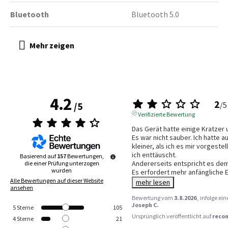
Bluetooth
Bluetooth 5.0
4.2
2
/
5
/
5
Verifizierte Bewertung
Das Gerät hatte einige Kratzer
Es war nicht sauber. Ich hatte auf
kleiner, als ich es mir vorgestel
ich enttäuscht.

Basierend auf
157
Bewertungen,
Andererseits entspricht es dem,
die einer Prüfung unterzogen
wurden
Es erfordert mehr anfängliche E
Alle Bewertungen auf dieser Website
mehr lesen
ansehen
Bewertung vom
3.8.2026
, infolge e
Joseph C.
5
Sterne
105
Ursprünglich veröffentlicht auf
reco
4
Sterne
21