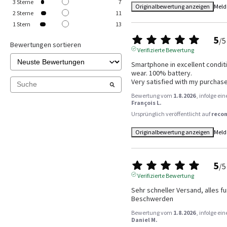
3
Sterne
7
Originalbewertung anzeigen
Meld
2
Sterne
11
1
Stern
13
5
/
5
Bewertungen sortieren
Verifizierte Bewertung
Smartphone in excellent conditi
wear. 100% battery.

Very satisfied with my purchase
Bewertung vom
1.8.2026
, infolge e
François L.
Ursprünglich veröffentlicht auf
reco
Originalbewertung anzeigen
Meld
5
/
5
Verifizierte Bewertung
Sehr schneller Versand, alles fun
Beschwerden
Bewertung vom
1.8.2026
, infolge e
Daniel M.