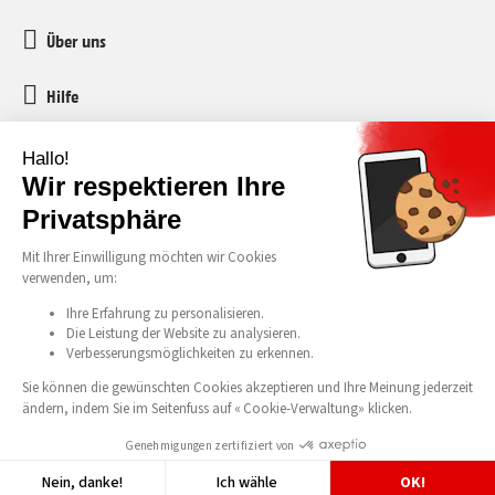
Über uns
Hilfe
Kundenservice
media-markt-refurbished@recommerce.com
Montag-Freitag 08:00-17:00
Alle unsere Preise verstehen sich inklusive Mehrwertsteuer und vorgezogener
Recyclinggebühr (vRG). Irrtümer und Druckfehler vorbehalten. © 2026 Media
In den Warenkorb
Markt