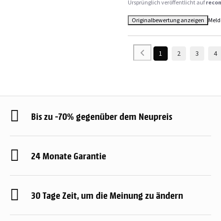
Ursprünglich veröffentlicht auf
reco
Originalbewertung anzeigen
Meld
1
2
3
4
Bis zu -70% gegenüber dem Neupreis
24 Monate Garantie
30 Tage Zeit, um die Meinung zu ändern