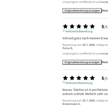
Ursprünglich veröffentlicht auf
reco
Originalbewertung anzeigen
Meld
5
/
5
Verifizierte Bewertung
Voll und ganz nach meinen Erwa
Bewertung vom
18.7.2026
, infolge 
Peter K.
Ursprünglich veröffentlicht auf
reco
Originalbewertung anzeigen
Meld
5
/
5
Verifizierte Bewertung
Dieses Telefon ist in perfektem
extrem schnell. Wirklich sehr z
Bewertung vom
15.7.2026
, infolge 
Dominique G.