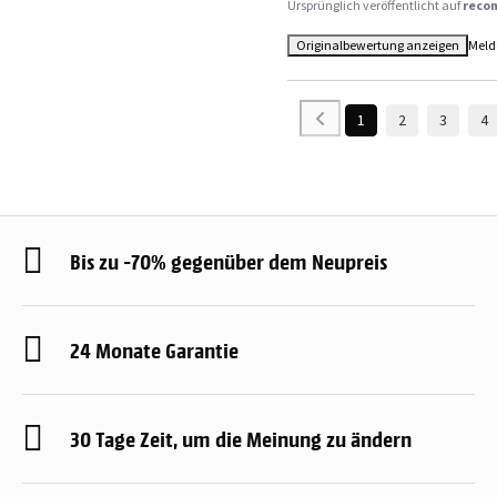
Ursprünglich veröffentlicht auf
reco
Originalbewertung anzeigen
Meld
1
2
3
4
Bis zu -70% gegenüber dem Neupreis
24 Monate Garantie
30 Tage Zeit, um die Meinung zu ändern