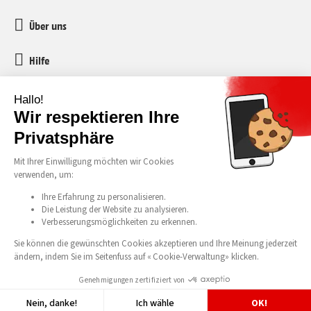
Über uns
Hilfe
Kundenservice
media-markt-refurbished@recommerce.com
Montag-Freitag 08:00-17:00
Alle unsere Preise verstehen sich inklusive Mehrwertsteuer und vorgezogener
Recyclinggebühr (vRG). Irrtümer und Druckfehler vorbehalten. © 2026 Media
Exklusiv benachrichtigt werden
Markt