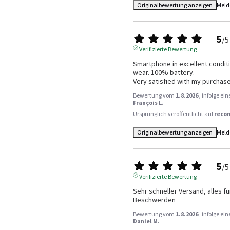
Originalbewertung anzeigen
Meld
5
/
5
Verifizierte Bewertung
Smartphone in excellent conditi
wear. 100% battery.

Very satisfied with my purchase
Bewertung vom
1.8.2026
, infolge e
François L.
Ursprünglich veröffentlicht auf
reco
Originalbewertung anzeigen
Meld
5
/
5
Verifizierte Bewertung
Sehr schneller Versand, alles fun
Beschwerden
Bewertung vom
1.8.2026
, infolge e
Daniel M.