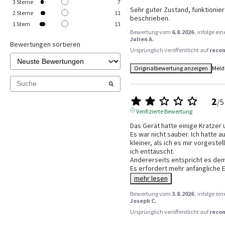
3
Sterne
7
Sehr guter Zustand, funktioniert
2
Sterne
11
beschrieben.
1
Stern
13
Bewertung vom
6.8.2026
, infolge e
Julien A.
Bewertungen sortieren
Ursprünglich veröffentlicht auf
reco
Originalbewertung anzeigen
Meld
2
/
5
Verifizierte Bewertung
Das Gerät hatte einige Kratzer
Es war nicht sauber. Ich hatte auf
kleiner, als ich es mir vorgestel
ich enttäuscht.

Andererseits entspricht es dem,
Es erfordert mehr anfängliche E
mehr lesen
Bewertung vom
3.8.2026
, infolge e
Joseph C.
Ursprünglich veröffentlicht auf
reco