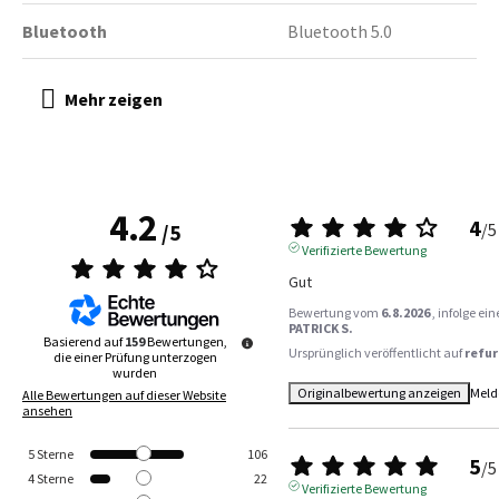
Bluetooth
Bluetooth 5.0
4.2
4
/
5
/
5
Verifizierte Bewertung
Gut
Bewertung vom
6.8.2026
, infolge e
PATRICK S.
Basierend auf
159
Bewertungen,
Ursprünglich veröffentlicht auf
refur
die einer Prüfung unterzogen
wurden
Originalbewertung anzeigen
Meld
Alle Bewertungen auf dieser Website
ansehen
5
Sterne
106
5
/
5
4
Sterne
22
Verifizierte Bewertung