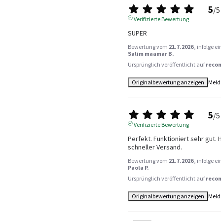
5
/
5
Verifizierte Bewertung
SUPER
Bewertung vom
21.7.2026
, infolge 
Salim maamar B.
Ursprünglich veröffentlicht auf
reco
Originalbewertung anzeigen
Meld
5
/
5
Verifizierte Bewertung
Perfekt. Funktioniert sehr gut.
schneller Versand.
Bewertung vom
21.7.2026
, infolge 
Paola P.
Ursprünglich veröffentlicht auf
reco
Originalbewertung anzeigen
Meld