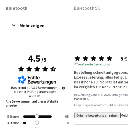
Bluetooth
Bluetooth 5.0
4.5
5
/
5
/
5
Verifizierte Bewertung
Bestellung schnell aufgegeben, 
Expresslieferung, alles lief gut.

Das iPhone 13 Pro Max ist ein se
im Vergleich zur Konkurrenz in 
Basierend auf
119
Bewertungen,
die einer Prüfung unterzogen
Bewertung vom
3.8.2026
, infolge e
wurden
Patrick S.
Alle Bewertungen auf dieser Website
Ursprünglich veröffentlicht auf
reco
ansehen
Originalbewertung anzeigen
Meld
5
Sterne
95
4
Sterne
10