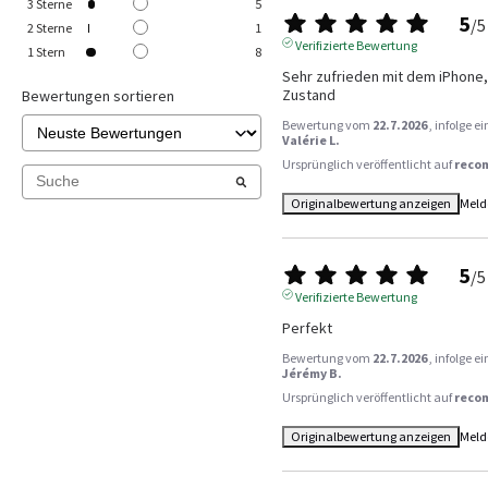
3
Sterne
5
5
/
5
2
Sterne
1
Verifizierte Bewertung
1
Stern
8
Sehr zufrieden mit dem iPhone, 
Zustand
Bewertungen sortieren
Bewertung vom
22.7.2026
, infolge 
Valérie L.
Ursprünglich veröffentlicht auf
reco
Originalbewertung anzeigen
Meld
5
/
5
Verifizierte Bewertung
Perfekt
Bewertung vom
22.7.2026
, infolge 
Jérémy B.
Ursprünglich veröffentlicht auf
reco
Originalbewertung anzeigen
Meld