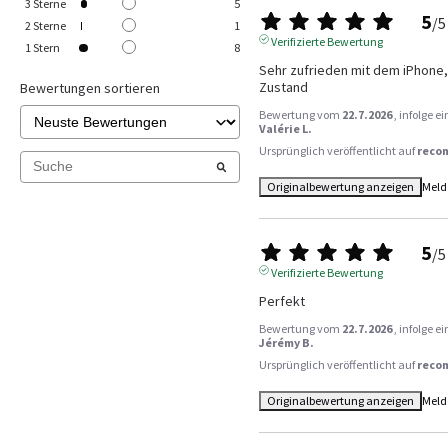
3
Sterne
5
5
/
5
2
Sterne
1
Verifizierte Bewertung
1
Stern
8
Sehr zufrieden mit dem iPhone, 
Zustand
Bewertungen sortieren
Bewertung vom
22.7.2026
, infolge 
Valérie L.
Ursprünglich veröffentlicht auf
reco
Originalbewertung anzeigen
Meld
5
/
5
Verifizierte Bewertung
Perfekt
Bewertung vom
22.7.2026
, infolge 
Jérémy B.
Ursprünglich veröffentlicht auf
reco
Originalbewertung anzeigen
Meld