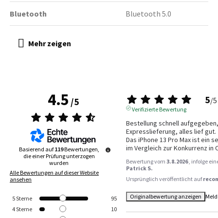
Bluetooth
Bluetooth 5.0
4.5
5
/
5
/
5
Verifizierte Bewertung
Bestellung schnell aufgegeben, 
Expresslieferung, alles lief gut.

Das iPhone 13 Pro Max ist ein se
im Vergleich zur Konkurrenz in 
Basierend auf
119
Bewertungen,
die einer Prüfung unterzogen
Bewertung vom
3.8.2026
, infolge e
wurden
Patrick S.
Alle Bewertungen auf dieser Website
Ursprünglich veröffentlicht auf
reco
ansehen
Originalbewertung anzeigen
Meld
5
Sterne
95
4
Sterne
10