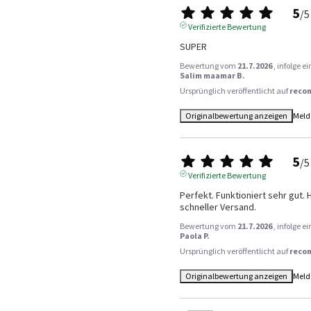
5
/
5
Verifizierte Bewertung
SUPER
Bewertung vom
21.7.2026
, infolge 
Salim maamar B.
Ursprünglich veröffentlicht auf
reco
Originalbewertung anzeigen
Meld
5
/
5
Verifizierte Bewertung
Perfekt. Funktioniert sehr gut.
schneller Versand.
Bewertung vom
21.7.2026
, infolge 
Paola P.
Ursprünglich veröffentlicht auf
reco
Originalbewertung anzeigen
Meld