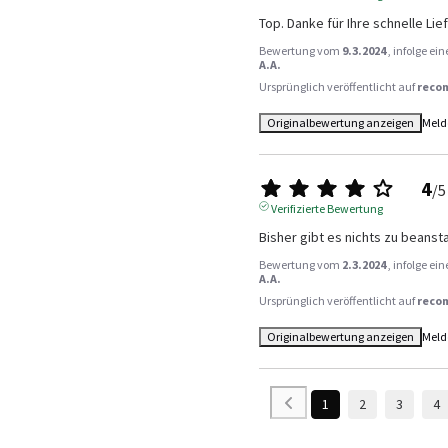
Top. Danke für Ihre schnelle Lie
Bewertung vom
9.3.2024
, infolge e
A.A.
Ursprünglich veröffentlicht auf
reco
Originalbewertung anzeigen
Meld
4
/
5
Verifizierte Bewertung
Bisher gibt es nichts zu beanst
Bewertung vom
2.3.2024
, infolge e
A.A.
Ursprünglich veröffentlicht auf
reco
Originalbewertung anzeigen
Meld
1
2
3
4