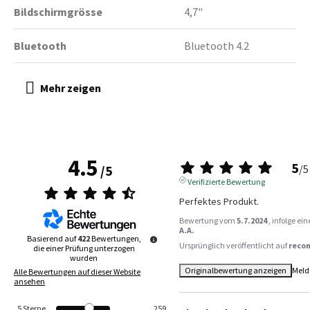
Bildschirmgrösse
4,7"
Bluetooth
Bluetooth 4.2
4.5
5
/
5
/
5
Verifizierte Bewertung
Perfektes Produkt.
Bewertung vom
5.7.2024
, infolge e
A.A.
Basierend auf
422
Bewertungen,
Ursprünglich veröffentlicht auf
reco
die einer Prüfung unterzogen
wurden
Originalbewertung anzeigen
Meld
Alle Bewertungen auf dieser Website
ansehen
5
Sterne
259