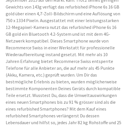
September 2015 auf den Markt kam. Trotz seines geringen
Gewichts von 143g verfügt das refurbished iPhone 6s 16 GB
gold über einen 4,7-Zoll-Bildschirm und eine Auflösung von
750 x 1334 Pixeln. Ausgestattet mit einer leistungsstarken
12-Megapixel-Kamera nutzt das refurbished iPhone 6s 16
GB gold ein Bluetooth 4.2-System und ist mit dem 4G-
Netzwerk kompatibel. Dieses Smartphone wurde von
Recommerce Swiss in einer Werkstatt für professionelle
Wiederaufbereitung instand gesetzt. Mit mehr als 10
Jahren Erfahrung bietet Recommerce Swiss entsperrte
Telefone für alle Anbieter an, die auf mehr als 45 Punkte
(Akku, Kamera, etc.) geprüft wurden. Um Dir das
bestmögliche Erlebnis zu bieten, wurden möglicherweise
bestimmte Komponenten Deines Geräts durch kompatible
Teile ersetzt. Wusstest Du, dass die Umweltauswirkungen
eines neuen Smartphones bis zu 91 % grösser sind als die
eines refurbished Smartphones? Mit dem Kauf eines
refurbished Smartphones verlängerst Du dessen
Lebensdauer und hilfst so, jedes Jahr 82 kg Rohstoffe und 25