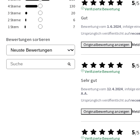
5
/
5
4
Sterne
130
Verifizierte Bewertung
3
Sterne
20
Gut
2
Sterne
6
Bewertung vom
1.6.2024
, infolge e
1
Stern
7
Ursprünglich veröffentlicht auf
reco
Bewertungen sortieren
Originalbewertung anzeigen
Meld
5
/
5
Verifizierte Bewertung
Sehr gut
Bewertung vom
12.4.2024
, infolge 
A.A.
Ursprünglich veröffentlicht auf
reco
Originalbewertung anzeigen
Meld
5
/
5
Verifizierte Bewertung