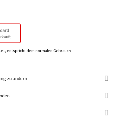
dard
rkauft
tet, entspricht dem normalen Gebrauch
ung zu ändern
unden