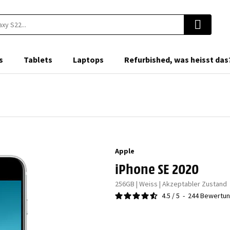
s
Tablets
Laptops
Refurbished, was heisst das
Apple
iPhone SE 2020
256GB | Weiss | Akzeptabler Zustand
4.5
/
5
-
244
Bewertu