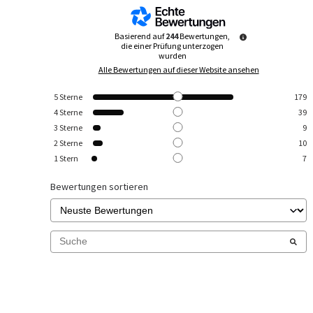
Basierend auf
244
Bewertungen,
die einer Prüfung unterzogen
wurden
Alle Bewertungen auf dieser Website ansehen
5
Sterne
179
4
Sterne
39
3
Sterne
9
2
Sterne
10
1
Stern
7
Bewertungen sortieren