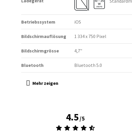
Ladegerät
Standardmä
Betriebssystem
iOS
Bildschirmauflösung
1 334 x 750 Pixel
Bildschirmgrösse
4,7"
Bluetooth
Bluetooth 5.0
4.5
/
5