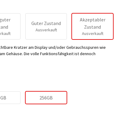
guter
Akzeptabler
Guter Zustand
tand
Zustand
Ausverkauft
rkauft
Ausverkauft
ichtbare Kratzer am Display und/oder Gebrauchsspuren wie
m Gehäuse. Die volle Funktionsfähigkeit ist dennoch
8GB
256GB