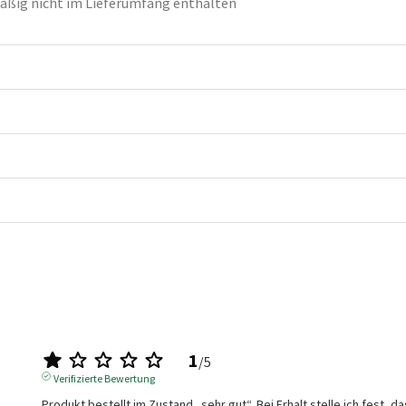
ßig nicht im Lieferumfang enthalten
1
/
5
Verifizierte Bewertung
Produkt bestellt im Zustand „sehr gut“. Bei Erhalt stelle ich fest, da