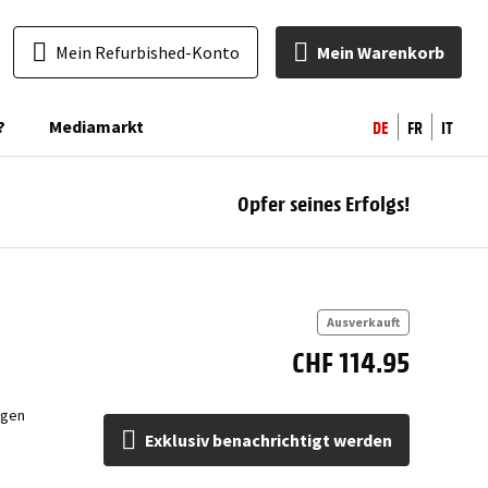
Mein Refurbished-Konto
Mein Warenkorb
DE
FR
IT
?
Mediamarkt
Opfer seines Erfolgs!
ben
Ausverkauft
CHF 114.95
ngen
Exklusiv benachrichtigt werden