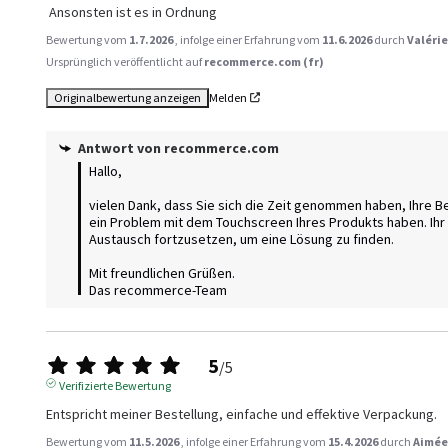
 Ansonsten ist es in Ordnung
Bewertung vom
1.7.2026
, infolge einer Erfahrung vom
11.6.2026
durch
Valérie
Ursprünglich veröffentlicht auf
recommerce.com (fr)
Originalbewertung anzeigen
Melden
Antwort von
recommerce.com
Hallo, 

vielen Dank, dass Sie sich die Zeit genommen haben, Ihre Bew
ein Problem mit dem Touchscreen Ihres Produkts haben. Ihr 
Austausch fortzusetzen, um eine Lösung zu finden. 

Mit freundlichen Grüßen.

Das recommerce-Team
5
/
5
Verifizierte Bewertung
Entspricht meiner Bestellung, einfache und effektive Verpackung.
Bewertung vom
11.5.2026
, infolge einer Erfahrung vom
15.4.2026
durch
Aimée