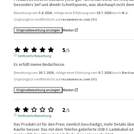
besonders tief und ähneln Schnittspuren, was überhaupt nicht de
Bewertung vom
5.8.2026
, infolge einer Erfahrung vom
19.7.2026
durch
M.J.
Ursprünglich veröffentlicht auf
recommerce.com (fr)
Originalbewertung anzeigen
Melden
5
/
5
Verifizierte Bewertung
Es erfüllt meine Bedürfnisse.
Bewertung vom
30.7.2026
, infolge einer Erfahrung vom
9.7.2026
durch
Bertra
Ursprünglich veröffentlicht auf
recommerce.com (fr)
Originalbewertung anzeigen
Melden
2
/
5
Verifizierte Bewertung
Das Produkt ist für den Preis ziemlich beschädigt, mehr Details üb
Käufer besser. Das mit dem Telefon gelieferte USB-C-Ladekabel ist 