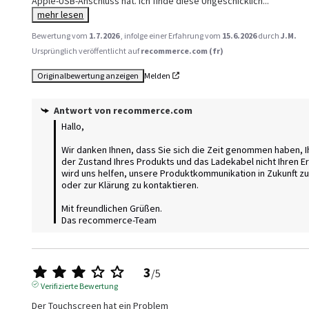
Apple-USB-Anschluss hat. Ich finde diese Ungeschicklich
...
mehr lesen
Bewertung vom
1.7.2026
, infolge einer Erfahrung vom
15.6.2026
durch
J.M.
Ursprünglich veröffentlicht auf
recommerce.com (fr)
Originalbewertung anzeigen
Melden
Antwort von
recommerce.com
Hallo,

Wir danken Ihnen, dass Sie sich die Zeit genommen haben, Ihr
der Zustand Ihres Produkts und das Ladekabel nicht Ihren E
wird uns helfen, unsere Produktkommunikation in Zukunft zu 
oder zur Klärung zu kontaktieren.

Mit freundlichen Grüßen.

Das recommerce-Team
3
/
5
Verifizierte Bewertung
Der Touchscreen hat ein Problem 
