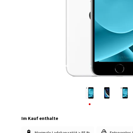
Im Kauf enthalte
Maximale Ladekapazität > 85 %
Entsperrtes