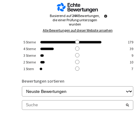
Basierend auf
244
Bewertungen,
die einer Prüfung unterzogen
wurden
Alle Bewertungen auf dieser Website ansehen
5
Sterne
179
4
Sterne
39
3
Sterne
9
2
Sterne
10
1
Stern
7
Bewertungen sortieren