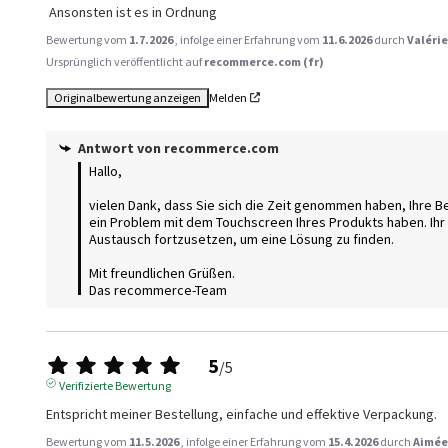
 Ansonsten ist es in Ordnung
Bewertung vom
1.7.2026
, infolge einer Erfahrung vom
11.6.2026
durch
Valérie
Ursprünglich veröffentlicht auf
recommerce.com (fr)
Originalbewertung anzeigen
Melden
Antwort von
recommerce.com
Hallo, 

vielen Dank, dass Sie sich die Zeit genommen haben, Ihre Bew
ein Problem mit dem Touchscreen Ihres Produkts haben. Ihr 
Austausch fortzusetzen, um eine Lösung zu finden. 

Mit freundlichen Grüßen.

Das recommerce-Team
5
/
5
Verifizierte Bewertung
Entspricht meiner Bestellung, einfache und effektive Verpackung.
Bewertung vom
11.5.2026
, infolge einer Erfahrung vom
15.4.2026
durch
Aimée