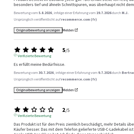
besonders tief und ähneln Schnittspuren, was überhaupt nicht de
Bewertung vom
5.8.2026
, infolge einer Erfahrung vom
19.7.2026
durch
M.J.
Ursprünglich veröffentlicht auf
recommerce.com (fr)
Originalbewertung anzeigen
Melden
5
/
5
Verifizierte Bewertung
Es erfüllt meine Bedürfnisse.
Bewertung vom
30.7.2026
, infolge einer Erfahrung vom
9.7.2026
durch
Bertra
Ursprünglich veröffentlicht auf
recommerce.com (fr)
Originalbewertung anzeigen
Melden
2
/
5
Verifizierte Bewertung
Das Produkt ist für den Preis ziemlich beschädigt, mehr Details üb
Käufer besser. Das mit dem Telefon gelieferte USB-C-Ladekabel ist 