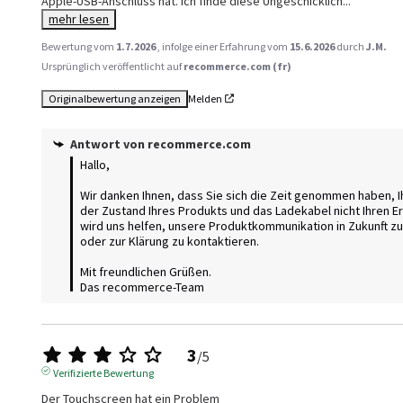
Apple-USB-Anschluss hat. Ich finde diese Ungeschicklich
...
mehr lesen
Bewertung vom
1.7.2026
, infolge einer Erfahrung vom
15.6.2026
durch
J.M.
Ursprünglich veröffentlicht auf
recommerce.com (fr)
Originalbewertung anzeigen
Melden
Antwort von
recommerce.com
Hallo,

Wir danken Ihnen, dass Sie sich die Zeit genommen haben, Ihr
der Zustand Ihres Produkts und das Ladekabel nicht Ihren E
wird uns helfen, unsere Produktkommunikation in Zukunft zu 
oder zur Klärung zu kontaktieren.

Mit freundlichen Grüßen.

Das recommerce-Team
3
/
5
Verifizierte Bewertung
Der Touchscreen hat ein Problem 
