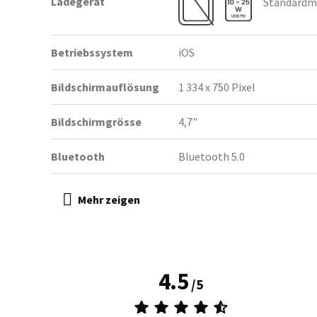
Ladegerät
Standardmä
Betriebssystem
iOS
Bildschirmauflösung
1 334 x 750 Pixel
Bildschirmgrösse
4,7"
Bluetooth
Bluetooth 5.0
4.5
/
5