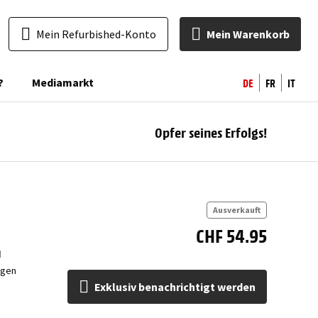
Mein Refurbished-Konto
Mein Warenkorb
DE
FR
IT
?
Mediamarkt
Opfer seines Erfolgs!
ben
Ausverkauft
CHF 54.95
d
ngen
Exklusiv benachrichtigt werden