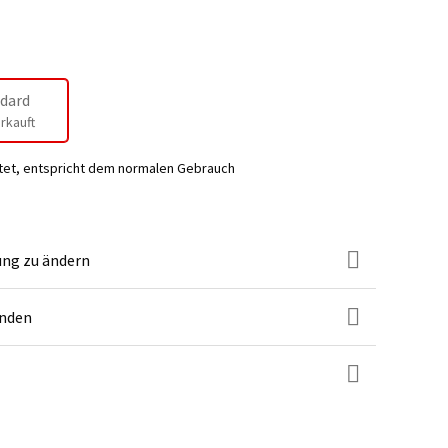
dard
rkauft
tet, entspricht dem normalen Gebrauch
ung zu ändern
unden