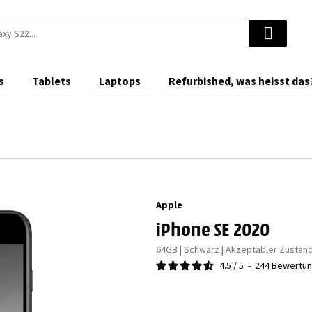
s
Tablets
Laptops
Refurbished, was heisst das
z
Apple
iPhone SE 2020
64GB | Schwarz | Akzeptabler Zustan
4.5
/
5
-
244
Bewertu