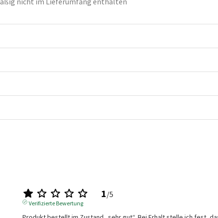
ßig nicht im Lieferumfang enthalten
1
/
5
Verifizierte Bewertung
Produkt bestellt im Zustand „sehr gut“. Bei Erhalt stelle ich fest, da