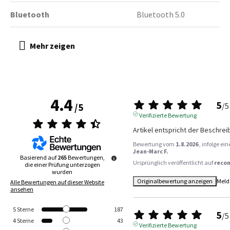
Bluetooth
Bluetooth 5.0
4.4
5
/
5
/
5
Verifizierte Bewertung
Artikel entspricht der Beschre
Bewertung vom
1.8.2026
, infolge e
Jean-Marc F.
Basierend auf
265
Bewertungen,
Ursprünglich veröffentlicht auf
reco
die einer Prüfung unterzogen
wurden
Originalbewertung anzeigen
Meld
Alle Bewertungen auf dieser Website
ansehen
5
Sterne
187
5
/
5
4
Sterne
43
Verifizierte Bewertung