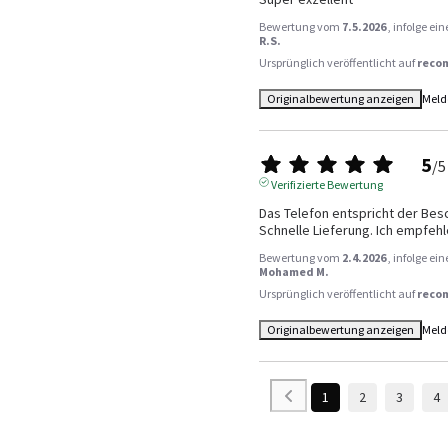
Bewertung vom
7.5.2026
, infolge e
R.S.
Ursprünglich veröffentlicht auf
reco
Originalbewertung anzeigen
Meld
5
/
5
Verifizierte Bewertung
Das Telefon entspricht der Besc
Schnelle Lieferung. Ich empfehl
Bewertung vom
2.4.2026
, infolge e
Mohamed M.
Ursprünglich veröffentlicht auf
reco
Originalbewertung anzeigen
Meld
1
2
3
4