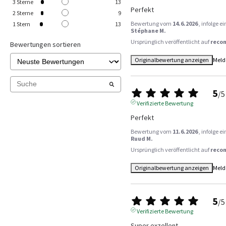
3
Sterne
13
Perfekt
2
Sterne
9
Bewertung vom
14.6.2026
, infolge 
1
Stern
13
Stéphane M.
Ursprünglich veröffentlicht auf
reco
Bewertungen sortieren
Originalbewertung anzeigen
Meld
5
/
5
Verifizierte Bewertung
Perfekt
Bewertung vom
11.6.2026
, infolge 
Ruud M.
Ursprünglich veröffentlicht auf
reco
Originalbewertung anzeigen
Meld
5
/
5
Verifizierte Bewertung
Super exzellent