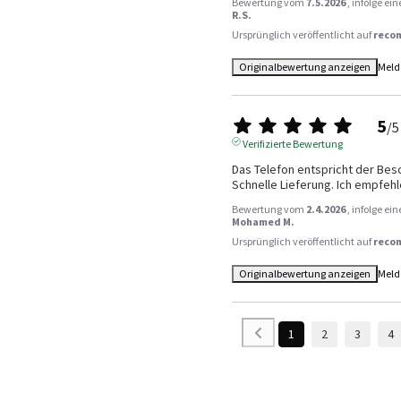
Bewertung vom
7.5.2026
, infolge e
R.S.
Ursprünglich veröffentlicht auf
reco
Originalbewertung anzeigen
Meld
5
/
5
Verifizierte Bewertung
Das Telefon entspricht der Besc
Schnelle Lieferung. Ich empfehl
Bewertung vom
2.4.2026
, infolge e
Mohamed M.
Ursprünglich veröffentlicht auf
reco
Originalbewertung anzeigen
Meld
1
2
3
4