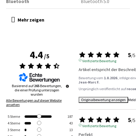
Bluetooth
Bluetooth 5.0
4.4
5
/
5
/
5
Verifizierte Bewertung
Artikel entspricht der Beschre
Bewertung vom
1.8.2026
, infolge e
Jean-Marc F.
Basierend auf
265
Bewertungen,
Ursprünglich veröffentlicht auf
reco
die einer Prüfung unterzogen
wurden
Originalbewertung anzeigen
Meld
Alle Bewertungen auf dieser Website
ansehen
5
Sterne
187
5
/
5
4
Sterne
43
Verifizierte Bewertung
3
Sterne
13
Perfekt