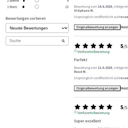
2
Sterne
9
Bewertung vom
14.6.2026
, infolge 
1
Stern
13
Stéphane M.
Ursprünglich veröffentlicht auf
reco
Bewertungen sortieren
Originalbewertung anzeigen
Meld
5
/
5
Verifizierte Bewertung
Perfekt
Bewertung vom
11.6.2026
, infolge 
Ruud M.
Ursprünglich veröffentlicht auf
reco
Originalbewertung anzeigen
Meld
5
/
5
Verifizierte Bewertung
Super exzellent