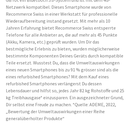
GB rot ein Bluetooth 5.0-System und ist mit dem 4G-
Netzwerk kompatibel. Dieses Smartphone wurde von
Recommerce Swiss in einer Werkstatt für professionelle
Wiederaufbereitung instand gesetzt. Mit mehr als 10
Jahren Erfahrung bietet Recommerce Swiss entsperrte
Telefone für alle Anbieter an, die auf mehr als 45 Punkte
(Akku, Kamera, etc.) geprüft wurden. Um Dir das
bestmögliche Erlebnis zu bieten, wurden möglicherweise
bestimmte Komponenten Deines Geräts durch kompatible
Teile ersetzt. Wusstest Du, dass die Umweltauswirkungen
eines neuen Smartphones bis zu 91 % grösser sind als die
eines refurbished Smartphones? Mit dem Kauf eines
refurbished Smartphones verlängerst Du dessen
Lebensdauer und hilfst so, jedes Jahr 82 kg Rohstoffe und 25
kg Treibhausgase* einzusparen. Ein ausgezeichneter Grund,
Dir selbst eine Freude zu machen. *Quelle: ADEME, 2022,
„Bewertung der Umweltauswirkungen einer Reihe
generalüberholter Produkte“