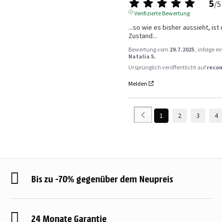
5
/
5
Verifizierte Bewertung
...so wie es bisher aussieht, ist
Zustand...
Bewertung vom
29.7.2025
, infolge 
Natalia S.
Ursprünglich veröffentlicht auf
reco
Melden
1
2
3
4
Bis zu -70% gegenüber dem Neupreis
24 Monate Garantie