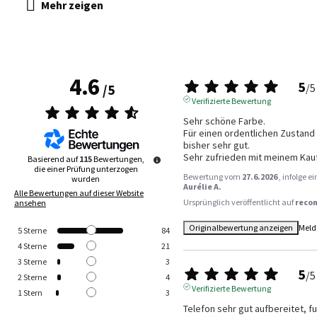
4.6
5
/
5
/
5
Verifizierte Bewertung
Sehr schöne Farbe.

Für einen ordentlichen Zustand 
bisher sehr gut.

Sehr zufrieden mit meinem Kauf
Basierend auf
115
Bewertungen,
die einer Prüfung unterzogen
Bewertung vom
27.6.2026
, infolge 
wurden
Aurélie A.
Alle Bewertungen auf dieser Website
Ursprünglich veröffentlicht auf
reco
ansehen
Originalbewertung anzeigen
Meld
5
Sterne
84
4
Sterne
21
3
Sterne
3
5
/
5
2
Sterne
4
Verifizierte Bewertung
1
Stern
3
Telefon sehr gut aufbereitet, f