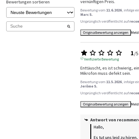
vernünftigen Preis.
Bewertungen sortieren
Bewertung vom
11.6.2026
, infolge 
Marc S.
Ursprünglich veröffentlicht auf
reco
Originalbewertung anzeigen
Meld
1
/
5
Verifizierte Bewertung
Enttäuscht, es ist schwierig, ein
Mikrofon muss defekt sein.
Bewertung vom
11.5.2026
, infolge 
Jerôme S.
Ursprünglich veröffentlicht auf
reco
Originalbewertung anzeigen
Meld
Antwort von
recommer
Hallo,

Es tut uns leid zu hören,