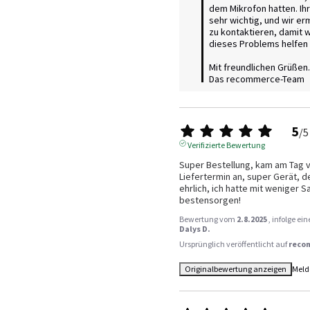
dem Mikrofon hatten. Ihr
sehr wichtig, und wir erm
zu kontaktieren, damit w
dieses Problems helfen 
Mit freundlichen Grüßen.

Das recommerce-Team
5
/
5
Verifizierte Bewertung
Super Bestellung, kam am Tag v
Liefertermin an, super Gerät, d
ehrlich, ich hatte mit weniger S
bestensorgen!
Bewertung vom
2.8.2025
, infolge e
Dalys D.
Ursprünglich veröffentlicht auf
reco
Originalbewertung anzeigen
Meld