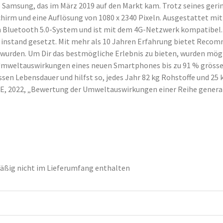
e Samsung, das im März 2019 auf den Markt kam. Trotz seines geri
schirm und eine Auflösung von 1080 x 2340 Pixeln. Ausgestattet m
ein Bluetooth 5.0-System und ist mit dem 4G-Netzwerk kompatibe
 instand gesetzt. Mit mehr als 10 Jahren Erfahrung bietet Recomm
üft wurden. Um Dir das bestmögliche Erlebnis zu bieten, wurden
e Umweltauswirkungen eines neuen Smartphones bis zu 91 % grösser
sen Lebensdauer und hilfst so, jedes Jahr 82 kg Rohstoffe und 25
EME, 2022, „Bewertung der Umweltauswirkungen einer Reihe gener
ßig nicht im Lieferumfang enthalten