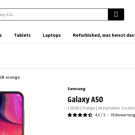
s
Tablets
Laptops
Refurbished, was heisst das
 GB orange
Samsung
Galaxy A50
128GB | Orange | Akzeptabler Zustan
4.5
/
5
-
76
Bewertun