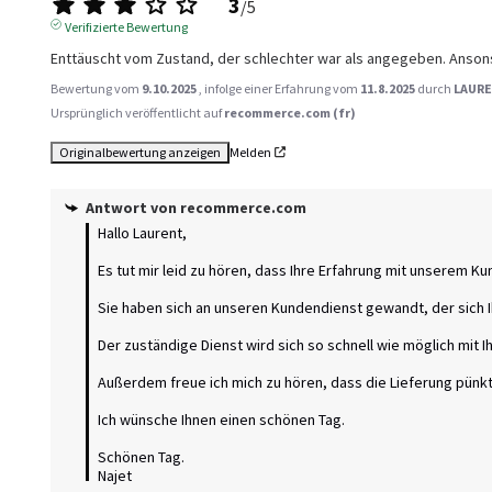
3
/
5
Verifizierte Bewertung
Enttäuscht vom Zustand, der schlechter war als angegeben. Anson
Bewertung vom
9.10.2025
, infolge einer Erfahrung vom
11.8.2025
durch
LAURE
Ursprünglich veröffentlicht auf
recommerce.com (fr)
Originalbewertung anzeigen
Melden
Antwort von
recommerce.com
Hallo Laurent,

Es tut mir leid zu hören, dass Ihre Erfahrung mit unserem K
Sie haben sich an unseren Kundendienst gewandt, der sich I
Der zuständige Dienst wird sich so schnell wie möglich mit I
Außerdem freue ich mich zu hören, dass die Lieferung pünkt
Ich wünsche Ihnen einen schönen Tag.

Schönen Tag.

Najet