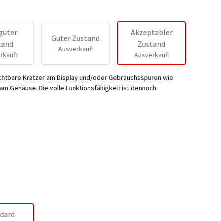
guter
Akzeptabler
Guter Zustand
tand
Zustand
Ausverkauft
rkauft
Ausverkauft
ichtbare Kratzer am Display und/oder Gebrauchsspuren wie
m Gehäuse. Die volle Funktionsfähigkeit ist dennoch
dard