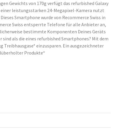
ngen Gewichts von 170g verfügt das refurbished Galaxy
it einer leistungsstarken 24-Megapixel-Kamera nutzt
l. Dieses Smartphone wurde von Recommerce Swiss in
erce Swiss entsperrte Telefone für alle Anbieter an,
 möglicherweise bestimmte Komponenten Deines Geräts
 sind als die eines refurbished Smartphones? Mit dem
 kg Treibhausgase* einzusparen. Ein ausgezeichneter
alüberholter Produkte“