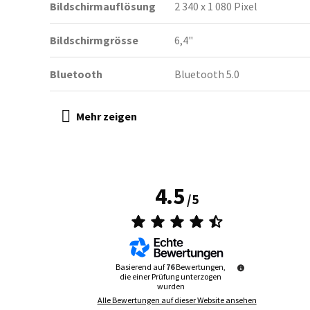
Bildschirmauflösung
2 340 x 1 080 Pixel
Bildschirmgrösse
6,4"
Bluetooth
Bluetooth 5.0
4.5
/
5
Basierend auf
76
Bewertungen,
die einer Prüfung unterzogen
wurden
Alle Bewertungen auf dieser Website ansehen