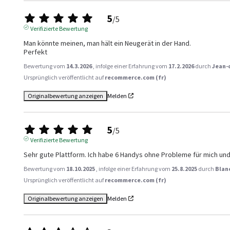
5
/
5
Verifizierte Bewertung
Man könnte meinen, man hält ein Neugerät in der Hand.

Perfekt
Bewertung vom
14.3.2026
, infolge einer Erfahrung vom
17.2.2026
durch
Jean-
Ursprünglich veröffentlicht auf
recommerce.com (fr)
Originalbewertung anzeigen
Melden
5
/
5
Verifizierte Bewertung
Sehr gute Plattform. Ich habe 6 Handys ohne Probleme für mich und d
Bewertung vom
18.10.2025
, infolge einer Erfahrung vom
25.8.2025
durch
Blan
Ursprünglich veröffentlicht auf
recommerce.com (fr)
Originalbewertung anzeigen
Melden