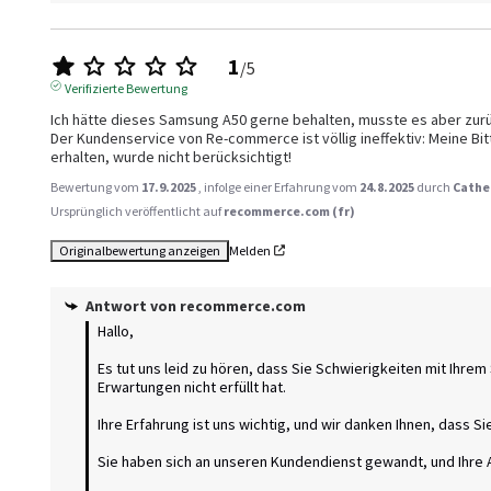
1
/
5
Verifizierte Bewertung
Ich hätte dieses Samsung A50 gerne behalten, musste es aber zurü
Der Kundenservice von Re-commerce ist völlig ineffektiv: Meine Bit
erhalten, wurde nicht berücksichtigt!
Bewertung vom
17.9.2025
, infolge einer Erfahrung vom
24.8.2025
durch
Cathe
Ursprünglich veröffentlicht auf
recommerce.com (fr)
Originalbewertung anzeigen
Melden
Antwort von
recommerce.com
Hallo, 

Es tut uns leid zu hören, dass Sie Schwierigkeiten mit Ihre
Erwartungen nicht erfüllt hat. 

Ihre Erfahrung ist uns wichtig, und wir danken Ihnen, dass Sie
Sie haben sich an unseren Kundendienst gewandt, und Ihre A