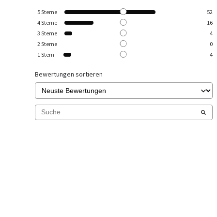
5
Sterne
52
4
Sterne
16
3
Sterne
4
2
Sterne
0
1
Stern
4
Bewertungen sortieren