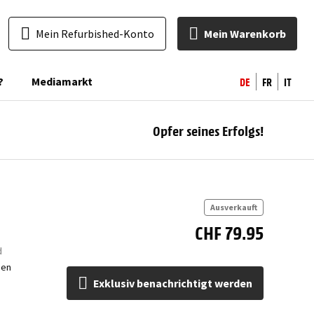
Mein Refurbished-Konto
Mein Warenkorb
DE
FR
IT
?
Mediamarkt
Opfer seines Erfolgs!
ben
Ausverkauft
CHF 79.95
d
gen
Exklusiv benachrichtigt werden