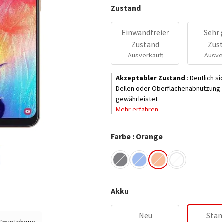
Zustand
Einwandfreier
Sehr 
Zustand
Zus
Ausverkauft
Ausve
Akzeptabler Zustand
:
Deutlich s
Dellen oder Oberflächenabnutzung a
gewährleistet
Mehr erfahren
Farbe : Orange
Akku
Neu
Stan
 Smartphone