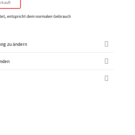
rkauft
tet, entspricht dem normalen Gebrauch
ung zu ändern
unden