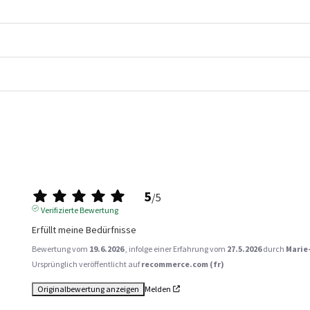
5
/
5
Verifizierte Bewertung
Erfüllt meine Bedürfnisse
Bewertung vom
19.6.2026
, infolge einer Erfahrung vom
27.5.2026
durch
Marie-
Ursprünglich veröffentlicht auf
recommerce.com (fr)
Originalbewertung anzeigen
Melden