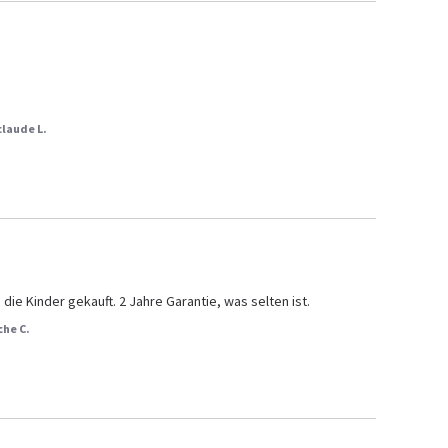
claude L.
ie Kinder gekauft. 2 Jahre Garantie, was selten ist.
che C.