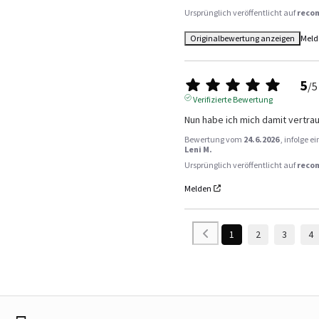
Ursprünglich veröffentlicht auf
reco
Originalbewertung anzeigen
Meld
5
/
5
Verifizierte Bewertung
Nun habe ich mich damit vertra
Bewertung vom
24.6.2026
, infolge 
Leni M.
Ursprünglich veröffentlicht auf
reco
Melden
1
2
3
4