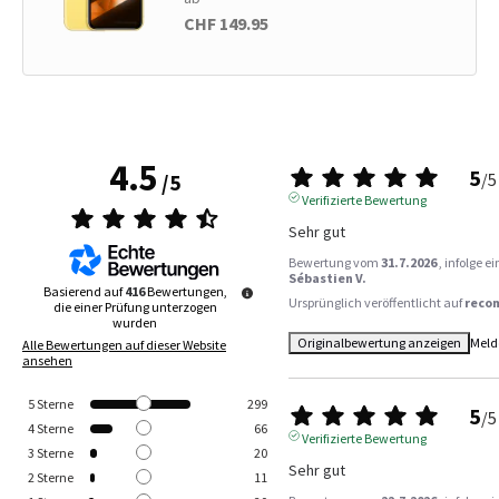
CHF 149.95
4.5
5
/
5
/
5
Verifizierte Bewertung
Sehr gut
Bewertung vom
31.7.2026
, infolge 
Sébastien V.
Basierend auf
416
Bewertungen,
Ursprünglich veröffentlicht auf
reco
die einer Prüfung unterzogen
wurden
Originalbewertung anzeigen
Meld
Alle Bewertungen auf dieser Website
ansehen
5
Sterne
299
5
/
5
4
Sterne
66
Verifizierte Bewertung
3
Sterne
20
Sehr gut
2
Sterne
11