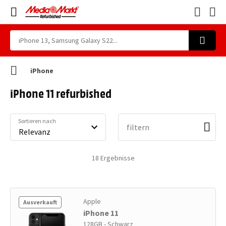
iPhone
iPhone 11 refurbished
Sortieren nach
filtern
18
Ergebnisse
Apple
Ausverkauft
iPhone 11
128GB - Schwarz