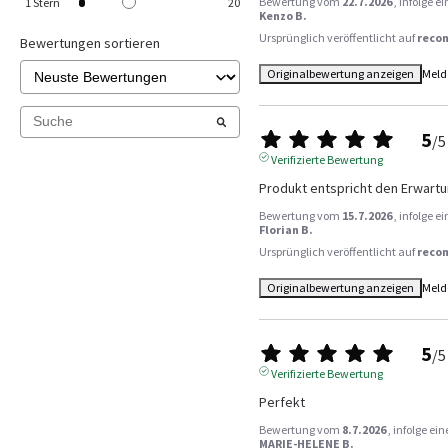
Bewertung vom
22.7.2026
, infolge 
1
Stern
20
Kenzo B.
Ursprünglich veröffentlicht auf
reco
Bewertungen sortieren
Originalbewertung anzeigen
Meld
5
/
5
Verifizierte Bewertung
Produkt entspricht den Erwart
Bewertung vom
15.7.2026
, infolge 
Florian B.
Ursprünglich veröffentlicht auf
reco
Originalbewertung anzeigen
Meld
5
/
5
Verifizierte Bewertung
Perfekt
Bewertung vom
8.7.2026
, infolge e
MARIE-HELENE B.