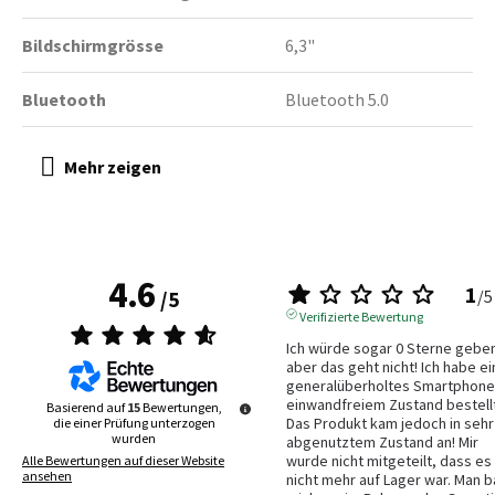
Bildschirmgrösse
6,3"
Bluetooth
Bluetooth 5.0
4.6
1
/
5
/
5
Verifizierte Bewertung
Ich würde sogar 0 Sterne geben
aber das geht nicht! Ich habe ein
generalüberholtes Smartphone 
einwandfreiem Zustand bestellt.
Basierend auf
15
Bewertungen,
Das Produkt kam jedoch in sehr 
die einer Prüfung unterzogen
wurden
abgenutztem Zustand an! Mir 
wurde nicht mitgeteilt, dass es 
Alle Bewertungen auf dieser Website
ansehen
nicht mehr auf Lager war. Man ba