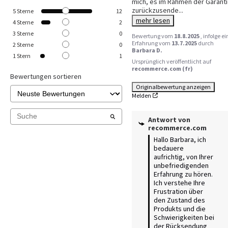
mich, es im Rahmen der Garanti
zurückzusende
...
5
Sterne
12
mehr lesen
4
Sterne
2
3
Sterne
0
Bewertung vom
18.8.2025
, infolge ei
Erfahrung vom
13.7.2025
durch
2
Sterne
0
Barbara D.
1
Stern
1
Ursprünglich veröffentlicht auf
recommerce.com (fr)
Bewertungen sortieren
Originalbewertung anzeigen
Melden
Antwort von
recommerce.com
Hallo Barbara, ich 
bedauere 
aufrichtig, von Ihrer 
unbefriedigenden 
Erfahrung zu hören. 
Ich verstehe Ihre 
Frustration über 
den Zustand des 
Produkts und die 
Schwierigkeiten bei 
der Rücksendung 