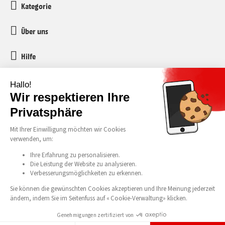
Kategorie
Über uns
Hilfe
Kundenservice
media-markt-refurbished@recommerce.com
Montag-Freitag 08:00-17:00
Alle unsere Preise verstehen sich inklusive Mehrwertsteuer und vorgezogener
Recyclinggebühr (vRG). Irrtümer und Druckfehler vorbehalten. © 2026 Media
Exklusiv benachrichtigt werden