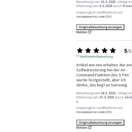
Bewertung vom
31.5.2025
, infolge ei
Erfahrung vom
8.5.2025
durch
Fredo
Ursprünglich veröffentlicht auf
recommerce.com (fr)
Originalbewertung anzeigen
Melden
5
/
5
Verifizierte Bewertung
Artikel wie neu erhalten. Nur ein
Softwarestörung bei der Air-
Command-Funktion des S Pen 
wurde festgestellt, aber ich 
denke, das liegt an Samsung.
Bewertung vom
18.5.2025
, infolge ei
Erfahrung vom
27.3.2025
durch
Jér
L.
Ursprünglich veröffentlicht auf
recommerce.com (fr)
Originalbewertung anzeigen
Melden