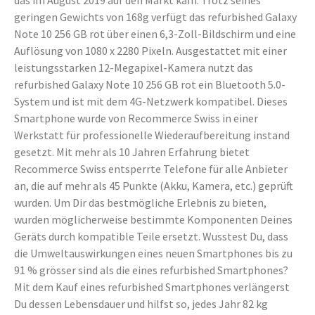
das im August 2019 auf den Markt kam. Trotz seines
geringen Gewichts von 168g verfügt das refurbished Galaxy
Note 10 256 GB rot über einen 6,3-Zoll-Bildschirm und eine
Auflösung von 1080 x 2280 Pixeln. Ausgestattet mit einer
leistungsstarken 12-Megapixel-Kamera nutzt das
refurbished Galaxy Note 10 256 GB rot ein Bluetooth 5.0-
System und ist mit dem 4G-Netzwerk kompatibel. Dieses
Smartphone wurde von Recommerce Swiss in einer
Werkstatt für professionelle Wiederaufbereitung instand
gesetzt. Mit mehr als 10 Jahren Erfahrung bietet
Recommerce Swiss entsperrte Telefone für alle Anbieter
an, die auf mehr als 45 Punkte (Akku, Kamera, etc.) geprüft
wurden. Um Dir das bestmögliche Erlebnis zu bieten,
wurden möglicherweise bestimmte Komponenten Deines
Geräts durch kompatible Teile ersetzt. Wusstest Du, dass
die Umweltauswirkungen eines neuen Smartphones bis zu
91 % grösser sind als die eines refurbished Smartphones?
Mit dem Kauf eines refurbished Smartphones verlängerst
Du dessen Lebensdauer und hilfst so, jedes Jahr 82 kg