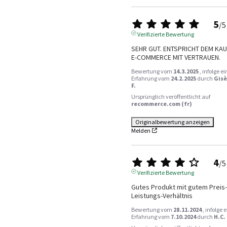
5
/
5
Verifizierte Bewertung
SEHR GUT. ENTSPRICHT DEM KAUF
E-COMMERCE MIT VERTRAUEN.
Bewertung vom
14.3.2025
, infolge ei
Erfahrung vom
24.2.2025
durch
Gisè
F.
Ursprünglich veröffentlicht auf
recommerce.com (fr)
Originalbewertung anzeigen
Melden
4
/
5
Verifizierte Bewertung
Gutes Produkt mit gutem Preis-
Leistungs-Verhältnis
Bewertung vom
28.11.2024
, infolge 
Erfahrung vom
7.10.2024
durch
H.C.