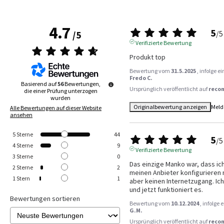
4.7
5
/
5
/
5
Verifizierte Bewertung
Produkt top
Bewertung vom
31.5.2025
, infolge 
Fredo C.
Basierend auf
56
Bewertungen,
Ursprünglich veröffentlicht auf
reco
die einer Prüfung unterzogen
wurden
Originalbewertung anzeigen
Meld
Alle Bewertungen auf dieser Website
ansehen
5
Sterne
44
5
/
5
4
Sterne
9
Verifizierte Bewertung
3
Sterne
0
Das einzige Manko war, dass ich
2
Sterne
2
meinen Anbieter konfigurieren m
1
Stern
1
aber keinen Internetzugang. I
und jetzt funktioniert es.
Bewertungen sortieren
Bewertung vom
10.12.2024
, infolge
G.M.
Ursprünglich veröffentlicht auf
reco