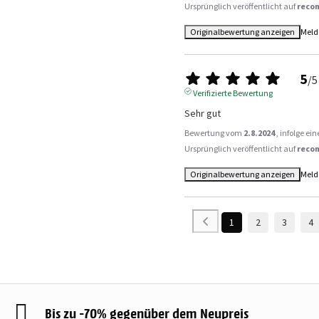
Ursprünglich veröffentlicht auf
reco
Originalbewertung anzeigen
Meld
5
/
5
Verifizierte Bewertung
Sehr gut
Bewertung vom
2.8.2024
, infolge e
Ursprünglich veröffentlicht auf
reco
Originalbewertung anzeigen
Meld
1
2
3
4
Bis zu -70% gegenüber dem Neupreis