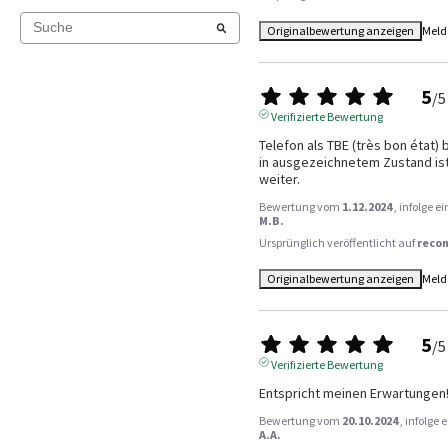
Originalbewertung anzeigen
Meld
5
/
5
Verifizierte Bewertung
Telefon als TBE (très bon état) 
in ausgezeichnetem Zustand ist.
weiter.
Bewertung vom
1.12.2024
, infolge 
M.B.
Ursprünglich veröffentlicht auf
reco
Originalbewertung anzeigen
Meld
5
/
5
Verifizierte Bewertung
Entspricht meinen Erwartungen!
Bewertung vom
20.10.2024
, infolge
A.A.