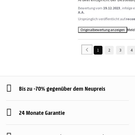
Bewertung vom
19.12.2023
, infolge
A.A.
Ursprünglich veröffentlicht auf
reco
Originalbewertung anzeigen
Meld
1
2
3
4
Bis zu -70% gegenüber dem Neupreis
24 Monate Garantie