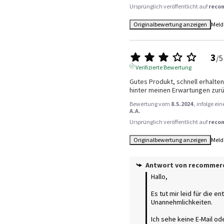
Ursprünglich veröffentlicht auf
reco
Originalbewertung anzeigen
Meld
3
/
5
Verifizierte Bewertung
Gutes Produkt, schnell erhalten,
hinter meinen Erwartungen zur
Bewertung vom
8.5.2024
, infolge e
A.A.
Ursprünglich veröffentlicht auf
reco
Originalbewertung anzeigen
Meld
Antwort von
recommer
Hallo,

Es tut mir leid für die e
Unannehmlichkeiten.

Ich sehe keine E-Mail od