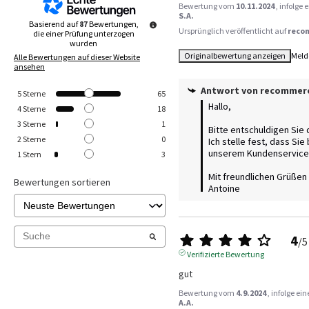
Bewertung vom
10.11.2024
, infolge
S.A.
Basierend auf
87
Bewertungen,
Ursprünglich veröffentlicht auf
reco
die einer Prüfung unterzogen
wurden
Originalbewertung anzeigen
Meld
Alle Bewertungen auf dieser Website
ansehen
Antwort von
recommer
5
Sterne
65
Hallo,

4
Sterne
18
3
Sterne
1
Bitte entschuldigen Sie 
2
Sterne
0
Ich stelle fest, dass Sie
unserem Kundenservice 
1
Stern
3
Mit freundlichen Grüßen

Bewertungen sortieren
Antoine
4
/
5
Verifizierte Bewertung
gut
Bewertung vom
4.9.2024
, infolge e
A.A.