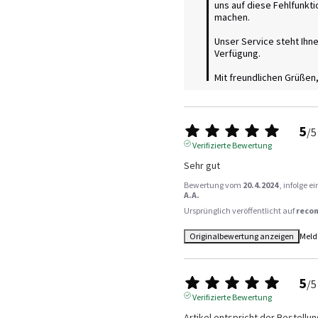
uns auf diese Fehlfunkt
machen.

Unser Service steht Ihne
Verfügung.

Mit freundlichen Grüßen
5
/
5
Verifizierte Bewertung
Sehr gut
Bewertung vom
20.4.2024
, infolge 
A.A.
Ursprünglich veröffentlicht auf
reco
Originalbewertung anzeigen
Meld
5
/
5
Verifizierte Bewertung
Artikel entspricht der Bestellu