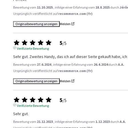
Bewertung vom
11.10.2025
, infolge einer Erfahrung vom
18.8.2025
durch
Jérô
Ursprünglich veröffentlicht auf
recommerce.com (fr)
Originalbewertung anzeigen
Melden
5
/
5
Verifizierte Bewertung
Sehr gut. Zweites Handy, das ich auf dieser Seite gekauft habe, ich
Bewertung vom
27.6.2024
, infolge einer Erfahrung vom
26.4.2024
durch
A.A.
Ursprünglich veröffentlicht auf
recommerce.com (fr)
Originalbewertung anzeigen
Melden
5
/
5
Verifizierte Bewertung
Sehr gut.
Bewertung vom
21.12.2023
, infolge einer Erfahrung vom
1.12.2023
durch
A.A.
Ursprünglich veröffentlicht auf
recommerce.com (fr)