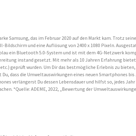
Marke Samsung, das im Februar 2020 auf den Markt kam. Trotz sein
Zoll-Bildschirm und eine Auflösung von 2400 x 1080 Pixeln. Ausge
 GB blau ein Bluetooth 5.0-System und ist mit dem 4G-Netzwerk k
bereitung instand gesetzt. Mit mehr als 10 Jahren Erfahrung biet
a, etc.) geprüft wurden. Um Dir das bestmögliche Erlebnis zu bi
t Du, dass die Umweltauswirkungen eines neuen Smartphones bis zu
es verlängerst Du dessen Lebensdauer und hilfst so, jedes Jahr 
 machen. *Quelle: ADEME, 2022, „Bewertung der Umweltauswirkung