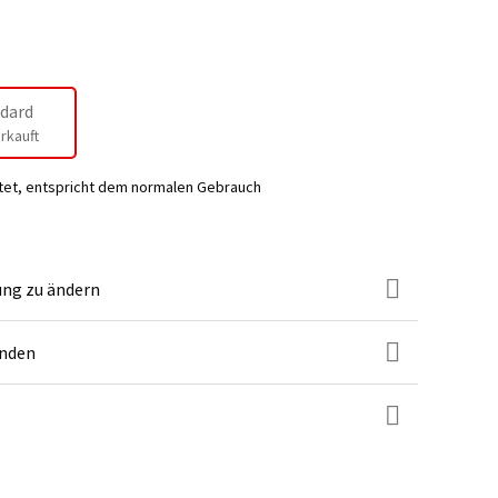
dard
rkauft
tet, entspricht dem normalen Gebrauch
ung zu ändern
unden