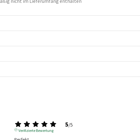
ßig nicht im Lieferumfang enthalten
5
/
5
Verifizierte Bewertung
Perfekt