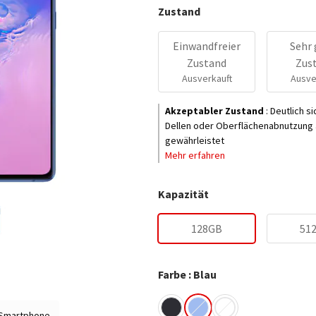
Zustand
Einwandfreier
Sehr 
Zustand
Zus
Ausverkauft
Ausve
Akzeptabler Zustand
:
Deutlich s
Dellen oder Oberflächenabnutzung a
gewährleistet
Mehr erfahren
Kapazität
128GB
51
Farbe : Blau
 Smartphone