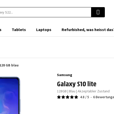
s
Tablets
Laptops
Refurbished, was heisst das
128 GB blau
Samsung
Galaxy S10 lite
128GB | Blau | Akzeptabler Zustand
4.8
/
5
-
6
Bewertung