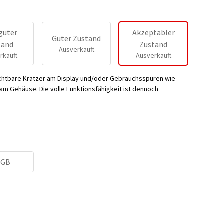
guter
Akzeptabler
Guter Zustand
tand
Zustand
Ausverkauft
rkauft
Ausverkauft
ichtbare Kratzer am Display und/oder Gebrauchsspuren wie
m Gehäuse. Die volle Funktionsfähigkeit ist dennoch
2GB