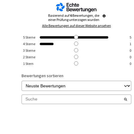
Basierend auf
6
Bewertungen, die
einer Prüfung unterzogen wurden
Alle Bewertungen auf dieser Website ansehen
5
Sterne
5
4
Sterne
1
3
Sterne
0
2
Sterne
0
1
Stern
0
Bewertungen sortieren