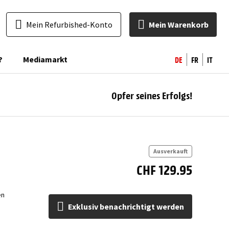
Mein Refurbished-Konto
Mein Warenkorb
DE
FR
IT
?
Mediamarkt
Opfer seines Erfolgs!
ben
Ausverkauft
CHF 129.95
en
Exklusiv benachrichtigt werden