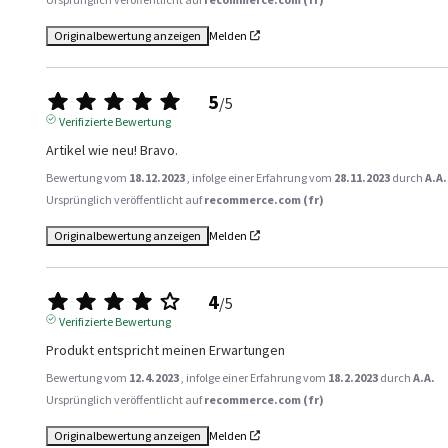
Originalbewertung anzeigen
Melden
5
/
5
Verifizierte Bewertung
Artikel wie neu! Bravo.
Bewertung vom
18.12.2023
, infolge einer Erfahrung vom
28.11.2023
durch
A.A.
Ursprünglich veröffentlicht auf
recommerce.com (fr)
Originalbewertung anzeigen
Melden
4
/
5
Verifizierte Bewertung
Produkt entspricht meinen Erwartungen
Bewertung vom
12.4.2023
, infolge einer Erfahrung vom
18.2.2023
durch
A.A.
Ursprünglich veröffentlicht auf
recommerce.com (fr)
Originalbewertung anzeigen
Melden