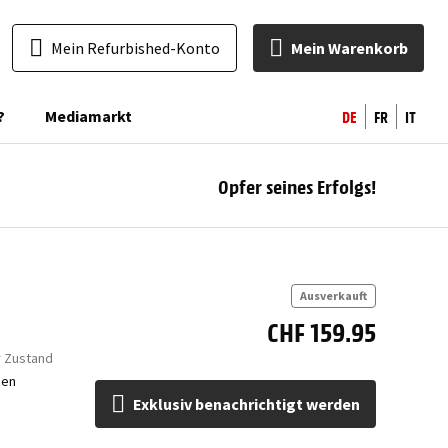
Mein Refurbished-Konto
Mein Warenkorb
DE
FR
IT
?
Mediamarkt
Opfer seines Erfolgs!
ben
Ausverkauft
CHF 159.95
r Zustand
gen
Exklusiv benachrichtigt werden