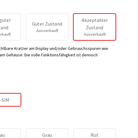
guter
Akzeptabler
Guter Zustand
tand
Zustand
Ausverkauft
rkauft
Ausverkauft
ichtbare Kratzer am Display und/oder Gebrauchsspuren wie
m Gehäuse. Die volle Funktionsfähigkeit ist dennoch
-SIM
au
Grau
Rot