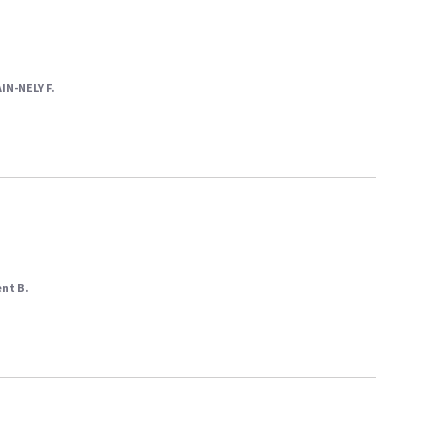
IN-NELY F.
ent B.