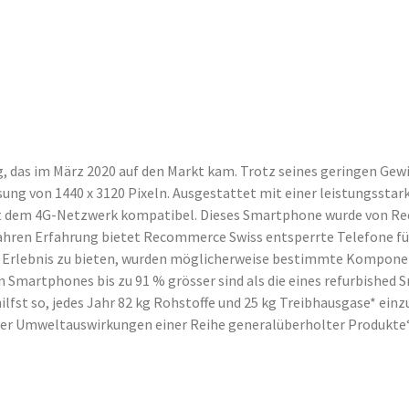
 das im März 2020 auf den Markt kam. Trotz seines geringen Gewi
ösung von 1440 x 3120 Pixeln. Ausgestattet mit einer leistungsst
it dem 4G-Netzwerk kompatibel. Dieses Smartphone wurde von Rec
ahren Erfahrung bietet Recommerce Swiss entsperrte Telefone für 
e Erlebnis zu bieten, wurden möglicherweise bestimmte Komponen
 Smartphones bis zu 91 % grösser sind als die eines refurbished 
st so, jedes Jahr 82 kg Rohstoffe und 25 kg Treibhausgase* einzu
der Umweltauswirkungen einer Reihe generalüberholter Produkte