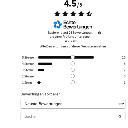
4.5
/
5
Basierend auf
28
Bewertungen,
die einer Prüfung unterzogen
wurden
Alle Bewertungen auf dieser Website ansehen
5
Sterne
20
4
Sterne
5
3
Sterne
2
2
Sterne
0
1
Stern
1
Bewertungen sortieren