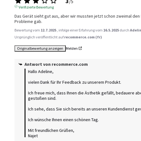
3
/
5
Verifizierte Bewertung
Das Gerät sieht gut aus, aber wir mussten jetzt schon zweimal den
Probleme gab.
Bewertung vom
12.7.2025
, infolge einer Erfahrung vom
16.5.2025
durch
Adeli
Ursprünglich veröffentlicht auf
recommerce.com (fr)
Originalbewertung anzeigen
Melden
Antwort von
recommerce.com
Hallo Adeline,

vielen Dank für Ihr Feedback zu unserem Produkt.

Ich freue mich, dass Ihnen die Ästhetik gefällt, bedauere ab
gestoßen sind.

Ich sehe, dass Sie sich bereits an unseren Kundendienst g
Ich wünsche Ihnen einen schönen Tag.

Mit freundlichen Grüßen,

Najet