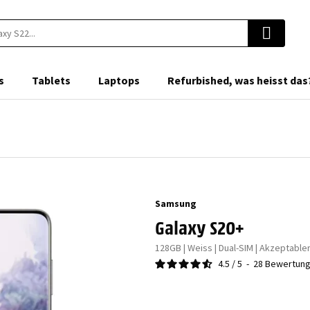
s
Tablets
Laptops
Refurbished, was heisst das
Samsung
Galaxy S20+
128GB | Weiss | Dual-SIM | Akzeptable
4.5
/
5
-
28
Bewertun