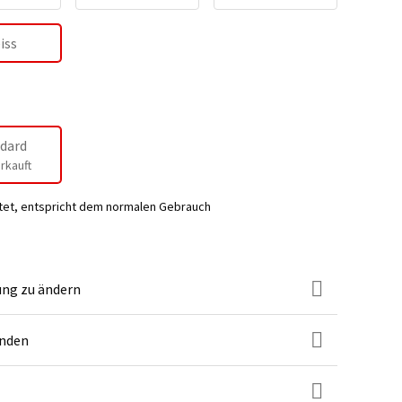
iss
dard
rkauft
tet, entspricht dem normalen Gebrauch
ung zu ändern
unden