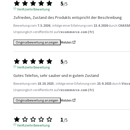
5
/
5
Verifizierte Bewertung
Zufrieden, Zustand des Produkts entspricht der Beschreibung
Bewertung vom
7.5.2026
, infolge einer Erfahrung vom
13.4.2026
durch
CHASSA
Ursprünglich veröffentlicht auf
recommerce.com (fr)
Originalbewertung anzeigen
Melden
5
/
5
Verifizierte Bewertung
Gutes Telefon, sehr sauber und in gutem Zustand
Bewertung vom
18.10.2025
, infolge einer Erfahrung vom
23.9.2025
durch
Vinc
Ursprünglich veröffentlicht auf
recommerce.com (fr)
Originalbewertung anzeigen
Melden
1
/
5
Verifizierte Bewertung