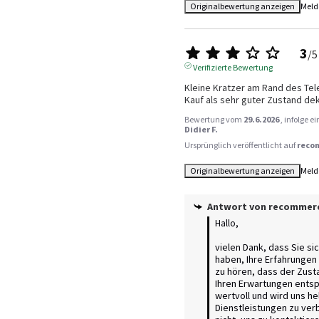
Originalbewertung anzeigen
Meld
3
/
5
Verifizierte Bewertung
Kleine Kratzer am Rand des Tele
Kauf als sehr guter Zustand dekl
Bewertung vom
29.6.2026
, infolge 
Didier F.
Ursprünglich veröffentlicht auf
reco
Originalbewertung anzeigen
Meld
Antwort von
recommer
Hallo, 

vielen Dank, dass Sie si
haben, Ihre Erfahrungen zu
zu hören, dass der Zusta
Ihren Erwartungen entspr
wertvoll und wird uns he
Dienstleistungen zu ver