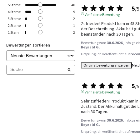
5
Sterne
48
5
/
5
4
Sterne
9
Verifizierte Bewertung
3
Sterne
2
Zufrieden! Produkt kam in 48 St
2
Sterne
1
der Beschreibung. Akku hält gut 
1
Stern
2
beanstanden nach 30 Tagen.
Bewertung vom
30.6.2026
, infolge 
Bewertungen sortieren
Reynald G.
Ursprünglich veröffentlicht auf
reco
Originalbewertung anzeigen
Meld
5
/
5
Verifizierte Bewertung
Sehr zufrieden! Produkt kam in 
Zustand. Der Akku hält gut die 
nach 30 Tagen.
Bewertung vom
30.6.2026
, infolge 
Reynald G.
Ursprünglich veröffentlicht auf
reco