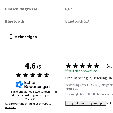
Bildschirmgrösse
6,6"
Bluetooth
Bluetooth 5.3
4.6
5
/
5
/
5
Verifizierte Bewertung
Produkt sehr gut, Lieferung OK
Bewertung vom
31.7.2026
, infolge 
Pierre G.
Basierend auf
62
Bewertungen,
Ursprünglich veröffentlicht auf
reco
die einer Prüfung unterzogen
wurden
Originalbewertung anzeigen
Meld
Alle Bewertungen auf dieser Website
ansehen