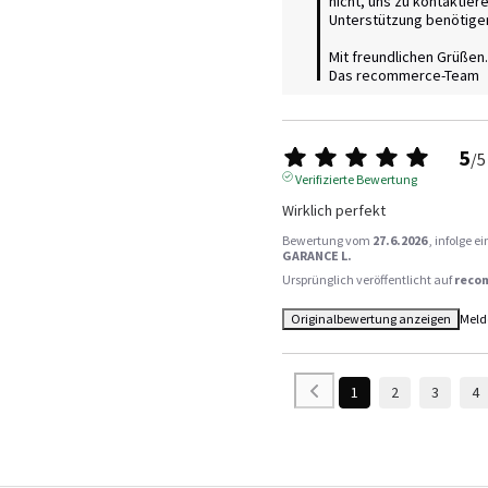
nicht, uns zu kontaktier
Unterstützung benötigen
Mit freundlichen Grüßen.

Das recommerce-Team
5
/
5
Verifizierte Bewertung
Wirklich perfekt
Bewertung vom
27.6.2026
, infolge 
GARANCE L.
Ursprünglich veröffentlicht auf
reco
Originalbewertung anzeigen
Meld
1
2
3
4