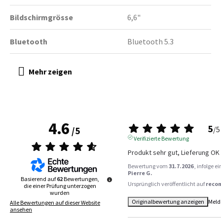
Bildschirmgrösse
6,6"
Bluetooth
Bluetooth 5.3
4.6
5
/
5
/
5
Verifizierte Bewertung
Produkt sehr gut, Lieferung OK
Bewertung vom
31.7.2026
, infolge 
Pierre G.
Basierend auf
62
Bewertungen,
Ursprünglich veröffentlicht auf
reco
die einer Prüfung unterzogen
wurden
Originalbewertung anzeigen
Meld
Alle Bewertungen auf dieser Website
ansehen