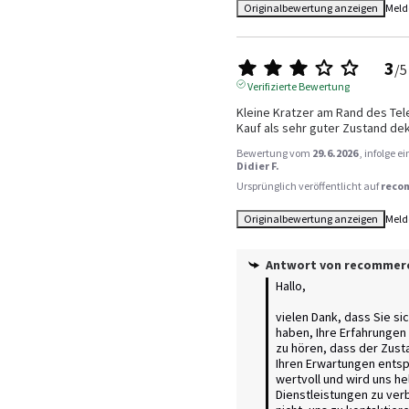
Originalbewertung anzeigen
Meld
3
/
5
Verifizierte Bewertung
Kleine Kratzer am Rand des Tele
Kauf als sehr guter Zustand dekl
Bewertung vom
29.6.2026
, infolge 
Didier F.
Ursprünglich veröffentlicht auf
reco
Originalbewertung anzeigen
Meld
Antwort von
recommer
Hallo, 

vielen Dank, dass Sie si
haben, Ihre Erfahrungen zu
zu hören, dass der Zusta
Ihren Erwartungen entspr
wertvoll und wird uns he
Dienstleistungen zu ver