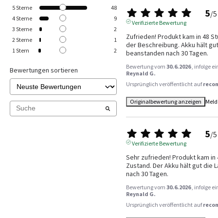
5
Sterne
48
5
/
5
4
Sterne
9
Verifizierte Bewertung
3
Sterne
2
Zufrieden! Produkt kam in 48 St
2
Sterne
1
der Beschreibung. Akku hält gut 
1
Stern
2
beanstanden nach 30 Tagen.
Bewertung vom
30.6.2026
, infolge 
Bewertungen sortieren
Reynald G.
Ursprünglich veröffentlicht auf
reco
Originalbewertung anzeigen
Meld
5
/
5
Verifizierte Bewertung
Sehr zufrieden! Produkt kam in 
Zustand. Der Akku hält gut die 
nach 30 Tagen.
Bewertung vom
30.6.2026
, infolge 
Reynald G.
Ursprünglich veröffentlicht auf
reco