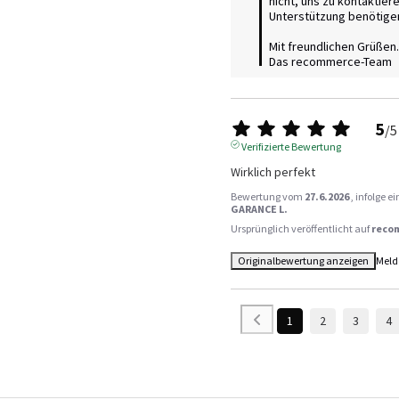
nicht, uns zu kontaktier
Unterstützung benötigen
Mit freundlichen Grüßen.

Das recommerce-Team
5
/
5
Verifizierte Bewertung
Wirklich perfekt
Bewertung vom
27.6.2026
, infolge 
GARANCE L.
Ursprünglich veröffentlicht auf
reco
Originalbewertung anzeigen
Meld
1
2
3
4