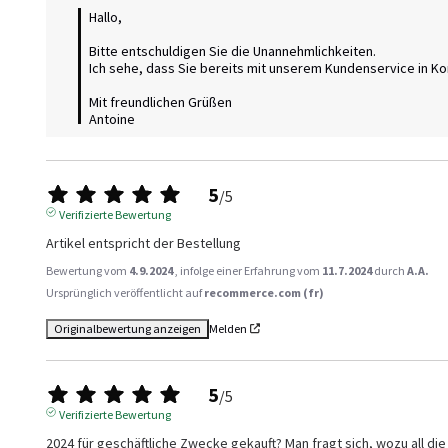
Hallo,

Bitte entschuldigen Sie die Unannehmlichkeiten.

Ich sehe, dass Sie bereits mit unserem Kundenservice in Kon
Mit freundlichen Grüßen

Antoine
5
/
5
Verifizierte Bewertung
Artikel entspricht der Bestellung
Bewertung vom
4.9.2024
, infolge einer Erfahrung vom
11.7.2024
durch
A.A.
Ursprünglich veröffentlicht auf
recommerce.com (fr)
Originalbewertung anzeigen
Melden
5
/
5
Verifizierte Bewertung
2024 für geschäftliche Zwecke gekauft? Man fragt sich, wozu all di