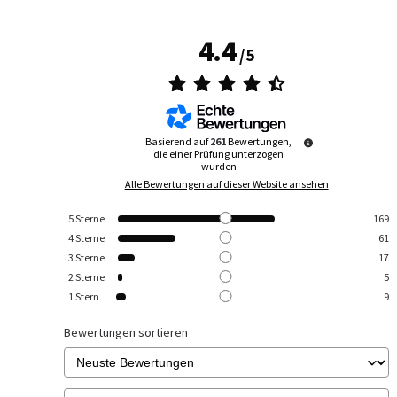
4.4
/
5
Basierend auf
261
Bewertungen,
die einer Prüfung unterzogen
wurden
Alle Bewertungen auf dieser Website ansehen
5
Sterne
169
4
Sterne
61
3
Sterne
17
2
Sterne
5
1
Stern
9
Bewertungen sortieren