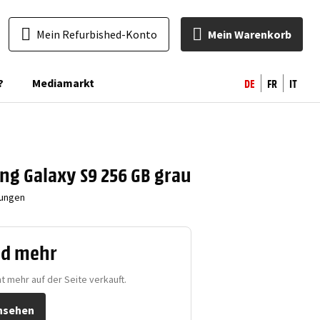
Mein Refurbished-Konto
Mein Warenkorb
DE
FR
IT
?
Mediamarkt
g Galaxy S9 256 GB grau
ungen
nd mehr
t mehr auf der Seite verkauft.
nsehen