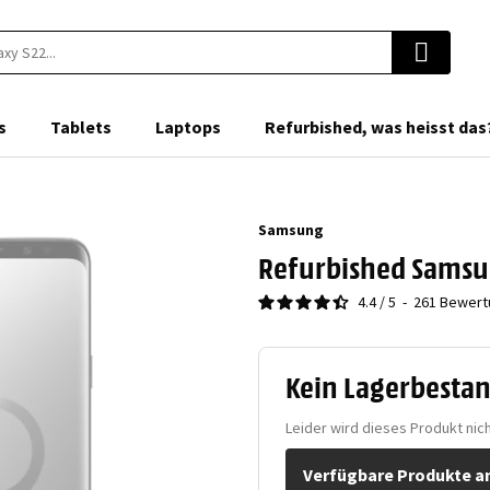
s
Tablets
Laptops
Refurbished, was heisst das
Samsung
Refurbished Samsun
4.4
/
5
-
261
Bewert
Kein Lagerbesta
Leider wird dieses Produkt nich
Verfügbare Produkte a