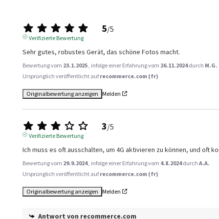
5
/
5
Verifizierte Bewertung
Sehr gutes, robustes Gerät, das schöne Fotos macht.
Bewertung vom
23.1.2025
, infolge einer Erfahrung vom
26.11.2024
durch
M.G.
Ursprünglich veröffentlicht auf
recommerce.com (fr)
Originalbewertung anzeigen
Melden
3
/
5
Verifizierte Bewertung
Ich muss es oft ausschalten, um 4G aktivieren zu können, und of
Bewertung vom
29.9.2024
, infolge einer Erfahrung vom
4.8.2024
durch
A.A.
Ursprünglich veröffentlicht auf
recommerce.com (fr)
Originalbewertung anzeigen
Melden
Antwort von
recommerce.com