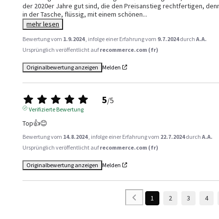
der 2020er Jahre gut sind, die den Preisanstieg rechtfertigen, denn 
in der Tasche, flüssig, mit einem schönen
...
mehr lesen
Bewertung vom
1.9.2024
, infolge einer Erfahrung vom
9.7.2024
durch
A.A.
Ursprünglich veröffentlicht auf
recommerce.com (fr)
Originalbewertung anzeigen
Melden
5
/
5
Verifizierte Bewertung
Top👍😊
Bewertung vom
14.8.2024
, infolge einer Erfahrung vom
22.7.2024
durch
A.A.
Ursprünglich veröffentlicht auf
recommerce.com (fr)
Originalbewertung anzeigen
Melden
1
2
3
4