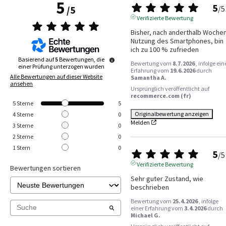
5
5
/
5
/
5
Verifizierte Bewertung
Bisher, nach anderthalb Wochen
Nutzung des Smartphones, bin 
ich zu 100 % zufrieden
Basierend auf
5
Bewertungen, die
Bewertung vom
8.7.2026
, infolge ein
einer Prüfung unterzogen wurden
Erfahrung vom
19.6.2026
durch
Alle Bewertungen auf dieser Website
Samantha A.
ansehen
Ursprünglich veröffentlicht auf
recommerce.com (fr)
5
Sterne
5
Originalbewertung anzeigen
4
Sterne
0
Melden
3
Sterne
0
2
Sterne
0
1
Stern
0
5
/
5
Verifizierte Bewertung
Bewertungen sortieren
Sehr guter Zustand, wie 
beschrieben
Bewertung vom
25.4.2026
, infolge
einer Erfahrung vom
3.4.2026
durch
Michael G.