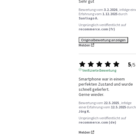
Sehr gut
Bewertung vom
3.2.2026
, infolge ein
Erfahrung vom
1.12.2025
durch
Santiago A.
Ursprünglich veröffentlicht auf
recommerce.com (fr)
Originalbewertung anzeigen
Melden
5
/
5
Verifizierte Bewertung
Smartphone war in einem 
perfekten Zustand und wurde 
schnell geliefert. 

Gerne wieder.
Bewertung vom
22.5.2025
, infolge
einer Erfahrung vom
12.5.2025
durch
Jörg K.
Ursprünglich veröffentlicht auf
recommerce.com (de)
Melden