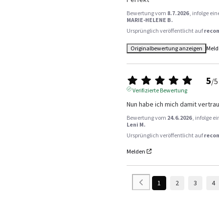
Bewertung vom
8.7.2026
, infolge e
MARIE-HELENE B.
Ursprünglich veröffentlicht auf
reco
Originalbewertung anzeigen
Meld
5
/
5
Verifizierte Bewertung
Nun habe ich mich damit vertra
Bewertung vom
24.6.2026
, infolge 
Leni M.
Ursprünglich veröffentlicht auf
reco
Melden
1
2
3
4