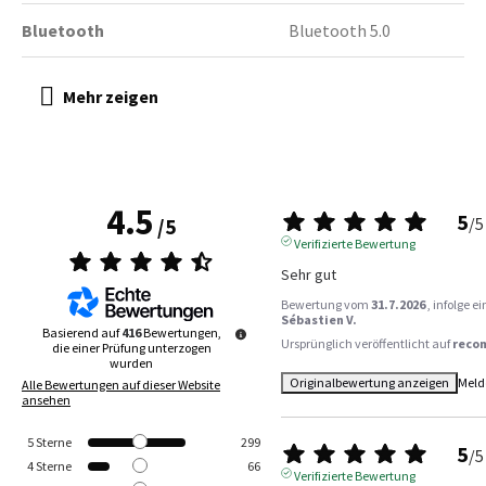
Bluetooth
Bluetooth 5.0
4.5
5
/
5
/
5
Verifizierte Bewertung
Sehr gut
Bewertung vom
31.7.2026
, infolge 
Sébastien V.
Basierend auf
416
Bewertungen,
Ursprünglich veröffentlicht auf
reco
die einer Prüfung unterzogen
wurden
Originalbewertung anzeigen
Meld
Alle Bewertungen auf dieser Website
ansehen
5
Sterne
299
5
/
5
4
Sterne
66
Verifizierte Bewertung