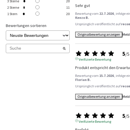
3
Sterne
20
Sehr gut
2
Sterne
11
Bewertung vom
22.7.2026
, infolge 
1
Stern
20
Kenzo B.
Ursprünglich veröffentlicht auf
reco
Bewertungen sortieren
Originalbewertung anzeigen
Meld
5
/
5
Verifizierte Bewertung
Produkt entspricht den Erwart
Bewertung vom
15.7.2026
, infolge 
Florian B.
Ursprünglich veröffentlicht auf
reco
Originalbewertung anzeigen
Meld
5
/
5
Verifizierte Bewertung
Perfekt