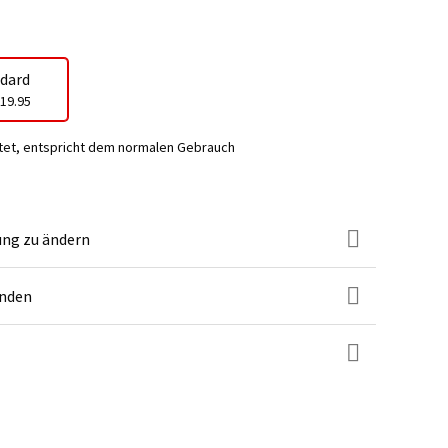
dard
19.95
tet, entspricht dem normalen Gebrauch
ung zu ändern
unden