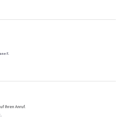
ane F.
uf Ihren Anruf.
E.