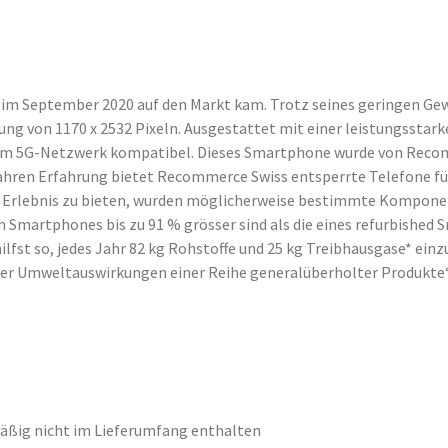
 im September 2020 auf den Markt kam. Trotz seines geringen Gew
sung von 1170 x 2532 Pixeln. Ausgestattet mit einer leistungssta
dem 5G-Netzwerk kompatibel. Dieses Smartphone wurde von Recomm
ahren Erfahrung bietet Recommerce Swiss entsperrte Telefone für 
e Erlebnis zu bieten, wurden möglicherweise bestimmte Komponen
 Smartphones bis zu 91 % grösser sind als die eines refurbished 
st so, jedes Jahr 82 kg Rohstoffe und 25 kg Treibhausgase* einzu
der Umweltauswirkungen einer Reihe generalüberholter Produkte
ßig nicht im Lieferumfang enthalten