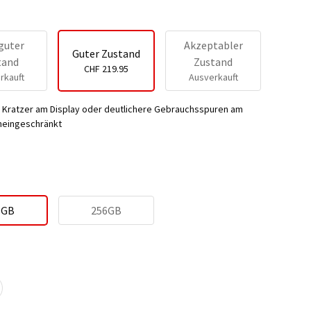
guter
Akzeptabler
Guter Zustand
tand
Zustand
CHF 219.95
rkauft
Ausverkauft
e Kratzer am Display oder deutlichere Gebrauchsspuren am
uneingeschränkt
8GB
256GB