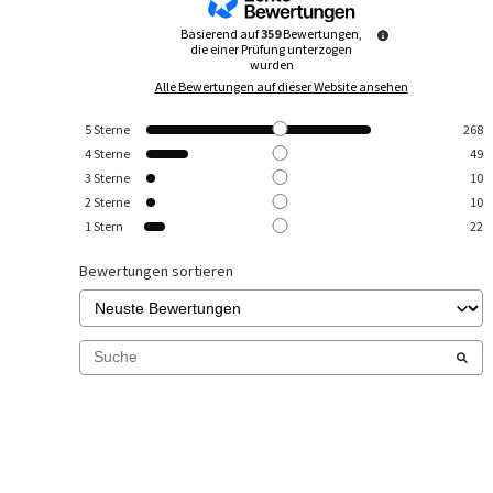
Basierend auf
359
Bewertungen,
die einer Prüfung unterzogen
wurden
Alle Bewertungen auf dieser Website ansehen
5
Sterne
268
4
Sterne
49
3
Sterne
10
2
Sterne
10
1
Stern
22
Bewertungen sortieren