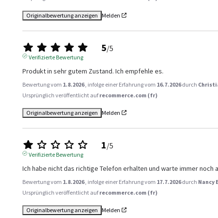
Originalbewertung anzeigen
Melden
5
/
5
Verifizierte Bewertung
Produkt in sehr gutem Zustand. Ich empfehle es.
Bewertung vom
1.8.2026
, infolge einer Erfahrung vom
16.7.2026
durch
Christi
Ursprünglich veröffentlicht auf
recommerce.com (fr)
Originalbewertung anzeigen
Melden
1
/
5
Verifizierte Bewertung
Ich habe nicht das richtige Telefon erhalten und warte immer noch a
Bewertung vom
1.8.2026
, infolge einer Erfahrung vom
17.7.2026
durch
Nancy 
Ursprünglich veröffentlicht auf
recommerce.com (fr)
Originalbewertung anzeigen
Melden