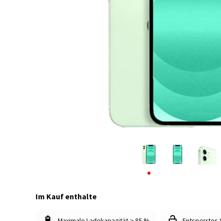
Im Kauf enthalte
Maximale Ladekapazität > 85 %
Entsperrtes