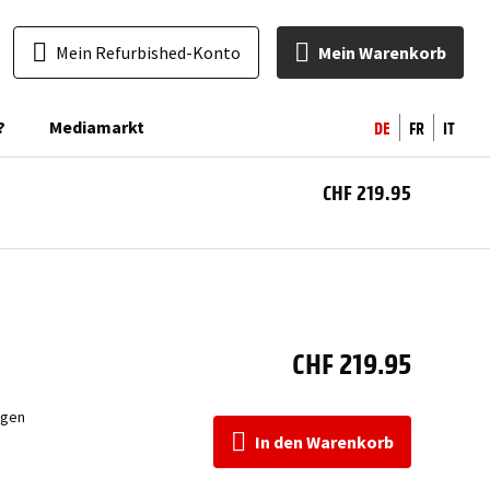
Mein Refurbished-Konto
Mein Warenkorb
DE
FR
IT
?
Mediamarkt
CHF 219.95
I
War
CHF 219.95
ngen
In den Warenkorb