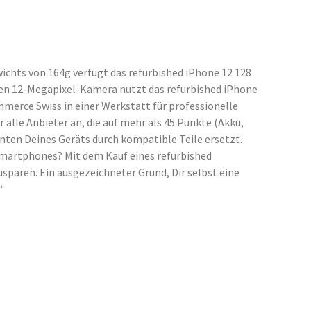
ichts von 164g verfügt das refurbished iPhone 12 128
rken 12-Megapixel-Kamera nutzt das refurbished iPhone
erce Swiss in einer Werkstatt für professionelle
alle Anbieter an, die auf mehr als 45 Punkte (Akku,
ten Deines Geräts durch kompatible Teile ersetzt.
Smartphones? Mit dem Kauf eines refurbished
sparen. Ein ausgezeichneter Grund, Dir selbst eine
“