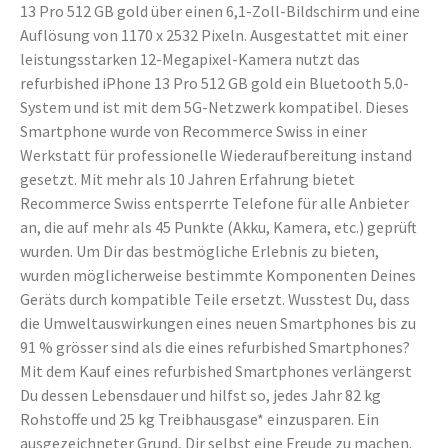
13 Pro 512 GB gold über einen 6,1-Zoll-Bildschirm und eine
Auflösung von 1170 x 2532 Pixeln. Ausgestattet mit einer
leistungsstarken 12-Megapixel-Kamera nutzt das
refurbished iPhone 13 Pro 512 GB gold ein Bluetooth 5.0-
System und ist mit dem 5G-Netzwerk kompatibel. Dieses
Smartphone wurde von Recommerce Swiss in einer
Werkstatt für professionelle Wiederaufbereitung instand
gesetzt. Mit mehr als 10 Jahren Erfahrung bietet
Recommerce Swiss entsperrte Telefone für alle Anbieter
an, die auf mehr als 45 Punkte (Akku, Kamera, etc.) geprüft
wurden. Um Dir das bestmögliche Erlebnis zu bieten,
wurden möglicherweise bestimmte Komponenten Deines
Geräts durch kompatible Teile ersetzt. Wusstest Du, dass
die Umweltauswirkungen eines neuen Smartphones bis zu
91 % grösser sind als die eines refurbished Smartphones?
Mit dem Kauf eines refurbished Smartphones verlängerst
Du dessen Lebensdauer und hilfst so, jedes Jahr 82 kg
Rohstoffe und 25 kg Treibhausgase* einzusparen. Ein
ausgezeichneter Grund, Dir selbst eine Freude zu machen.