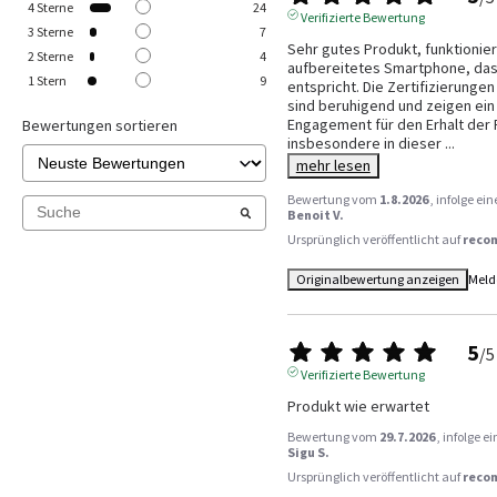
4
Sterne
24
Verifizierte Bewertung
3
Sterne
7
Sehr gutes Produkt, funktioniert
2
Sterne
4
aufbereitetes Smartphone, das
1
Stern
9
entspricht. Die Zertifizierungen
sind beruhigend und zeigen ein
Engagement für den Erhalt der 
Bewertungen sortieren
insbesondere in dieser 
...
mehr lesen
Bewertung vom
1.8.2026
, infolge e
Benoit V.
Ursprünglich veröffentlicht auf
reco
Originalbewertung anzeigen
Meld
5
/
5
Verifizierte Bewertung
Produkt wie erwartet
Bewertung vom
29.7.2026
, infolge 
Sigu S.
Ursprünglich veröffentlicht auf
reco