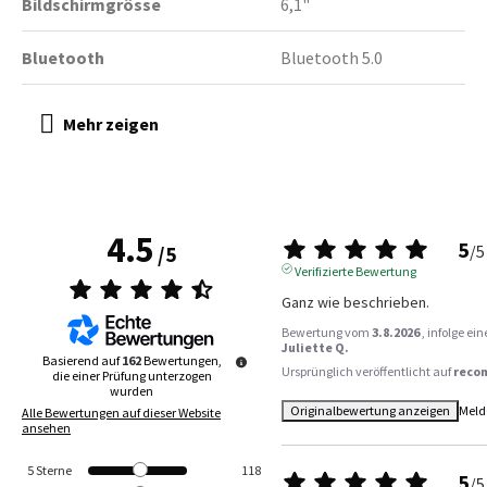
Bildschirmgrösse
6,1"
Bluetooth
Bluetooth 5.0
4.5
5
/
5
/
5
Verifizierte Bewertung
Ganz wie beschrieben.
Bewertung vom
3.8.2026
, infolge e
Juliette Q.
Basierend auf
162
Bewertungen,
Ursprünglich veröffentlicht auf
reco
die einer Prüfung unterzogen
wurden
Originalbewertung anzeigen
Meld
Alle Bewertungen auf dieser Website
ansehen
5
Sterne
118
5
/
5