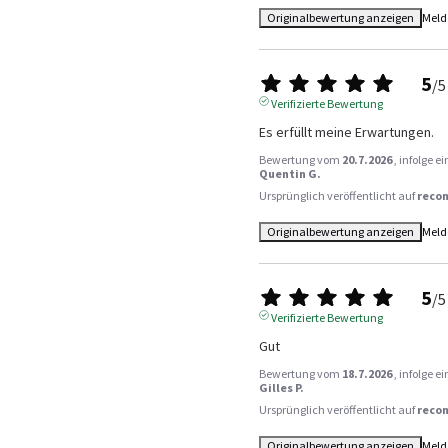
Originalbewertung anzeigen
Meld
5
/
5
Verifizierte Bewertung
Es erfüllt meine Erwartungen.
Bewertung vom
20.7.2026
, infolge 
Quentin G.
Ursprünglich veröffentlicht auf
reco
Originalbewertung anzeigen
Meld
5
/
5
Verifizierte Bewertung
Gut
Bewertung vom
18.7.2026
, infolge 
Gilles P.
Ursprünglich veröffentlicht auf
reco
Originalbewertung anzeigen
Meld