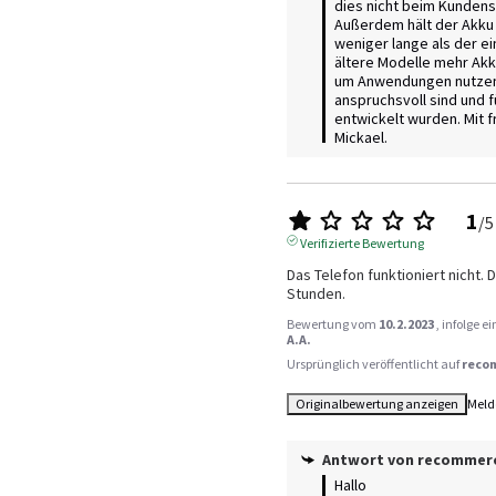
dies nicht beim Kundens
Außerdem hält der Akku 
weniger lange als der ei
ältere Modelle mehr Akk
um Anwendungen nutzen 
anspruchsvoll sind und f
entwickelt wurden. Mit f
Mickael.
1
/
5
Verifizierte Bewertung
Das Telefon funktioniert nicht. D
Stunden.
Bewertung vom
10.2.2023
, infolge 
A.A.
Ursprünglich veröffentlicht auf
reco
Originalbewertung anzeigen
Meld
Antwort von
recommer
Hallo
