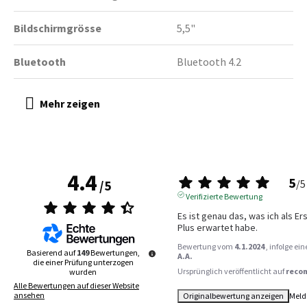
Bildschirmgrösse
5,5"
Bluetooth
Bluetooth 4.2
4.4
5
/
5
/
5
Verifizierte Bewertung
Es ist genau das, was ich als Er
Plus erwartet habe.
Bewertung vom
4.1.2024
, infolge e
Basierend auf
149
Bewertungen,
A.A.
die einer Prüfung unterzogen
Ursprünglich veröffentlicht auf
reco
wurden
Alle Bewertungen auf dieser Website
ansehen
Originalbewertung anzeigen
Meld