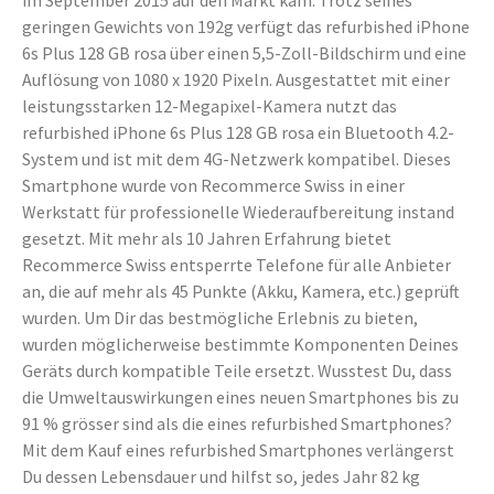
im September 2015 auf den Markt kam. Trotz seines
geringen Gewichts von 192g verfügt das refurbished iPhone
6s Plus 128 GB rosa über einen 5,5-Zoll-Bildschirm und eine
Auflösung von 1080 x 1920 Pixeln. Ausgestattet mit einer
leistungsstarken 12-Megapixel-Kamera nutzt das
refurbished iPhone 6s Plus 128 GB rosa ein Bluetooth 4.2-
System und ist mit dem 4G-Netzwerk kompatibel. Dieses
Smartphone wurde von Recommerce Swiss in einer
Werkstatt für professionelle Wiederaufbereitung instand
gesetzt. Mit mehr als 10 Jahren Erfahrung bietet
Recommerce Swiss entsperrte Telefone für alle Anbieter
an, die auf mehr als 45 Punkte (Akku, Kamera, etc.) geprüft
wurden. Um Dir das bestmögliche Erlebnis zu bieten,
wurden möglicherweise bestimmte Komponenten Deines
Geräts durch kompatible Teile ersetzt. Wusstest Du, dass
die Umweltauswirkungen eines neuen Smartphones bis zu
91 % grösser sind als die eines refurbished Smartphones?
Mit dem Kauf eines refurbished Smartphones verlängerst
Du dessen Lebensdauer und hilfst so, jedes Jahr 82 kg