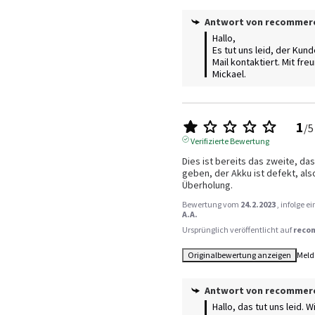
Antwort von
recommer
Hallo, 

Es tut uns leid, der Kund
Mail kontaktiert. Mit fre
Mickael.
1
/
5
Verifizierte Bewertung
Dies ist bereits das zweite, das 
geben, der Akku ist defekt, als
Überholung.
Bewertung vom
24.2.2023
, infolge 
A.A.
Ursprünglich veröffentlicht auf
reco
Originalbewertung anzeigen
Meld
Antwort von
recommer
Hallo, das tut uns leid. W