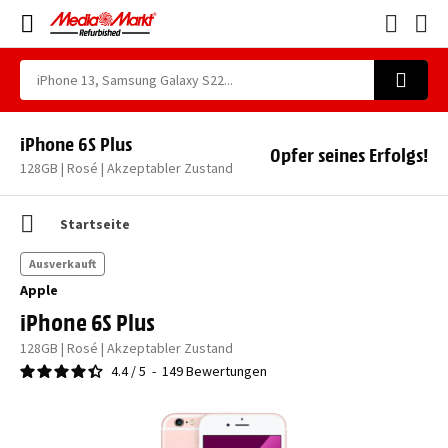
iPhone 6S Plus
Opfer seines Erfolgs!
128GB | Rosé | Akzeptabler Zustand
Startseite
Ausverkauft
Apple
iPhone 6S Plus
128GB | Rosé | Akzeptabler Zustand
4.4
/
5
-
149
Bewertungen