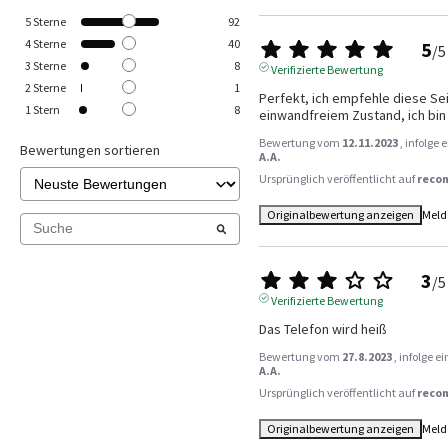
5
Sterne
92
4
Sterne
40
5
/
5
3
Sterne
8
Verifizierte Bewertung
2
Sterne
1
Perfekt, ich empfehle diese Seit
1
Stern
8
einwandfreiem Zustand, ich bin
Bewertung vom
12.11.2023
, infolge
Bewertungen sortieren
A.A.
Ursprünglich veröffentlicht auf
reco
Originalbewertung anzeigen
Meld
3
/
5
Verifizierte Bewertung
Das Telefon wird heiß
Bewertung vom
27.8.2023
, infolge 
A.A.
Ursprünglich veröffentlicht auf
reco
Originalbewertung anzeigen
Meld