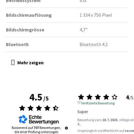
Betriebssystem
iOS
Bildschirmauflösung
1 334 x 750 Pixel
Bildschirmgrösse
4,7"
Bluetooth
Bluetooth 4.2
4.5
4
/
5
/
5
Verifizierte Bewertung
Super
Bewertung vom
18.7.2026
, infolge 
C.
Basierend auf
707
Bewertungen,
Ursprünglich veröffentlicht auf
reco
die einer Prüfung unterzogen