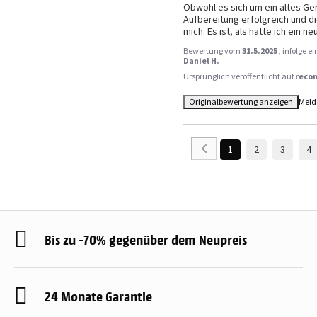
Obwohl es sich um ein altes Gerä
Aufbereitung erfolgreich und die
mich. Es ist, als hätte ich ein n
Bewertung vom
31.5.2025
, infolge 
Daniel H.
Ursprünglich veröffentlicht auf
reco
Originalbewertung anzeigen
Meld
1
2
3
4
Bis zu -70% gegenüber dem Neupreis
24 Monate Garantie