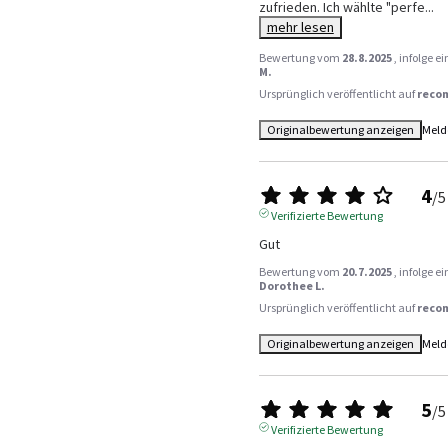
zufrieden. Ich wählte "perfe
...
mehr lesen
Bewertung vom
28.8.2025
, infolge 
M.
Ursprünglich veröffentlicht auf
reco
Originalbewertung anzeigen
Meld
4
/
5
Verifizierte Bewertung
Gut
Bewertung vom
20.7.2025
, infolge 
Dorothee L.
Ursprünglich veröffentlicht auf
reco
Originalbewertung anzeigen
Meld
5
/
5
Verifizierte Bewertung