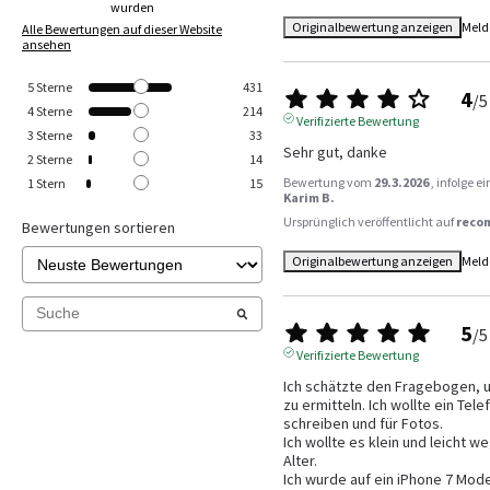
wurden
Originalbewertung anzeigen
Meld
Alle Bewertungen auf dieser Website
ansehen
5
Sterne
431
4
/
5
4
Sterne
214
Verifizierte Bewertung
3
Sterne
33
Sehr gut, danke
2
Sterne
14
Bewertung vom
29.3.2026
, infolge 
1
Stern
15
Karim B.
Ursprünglich veröffentlicht auf
reco
Bewertungen sortieren
Originalbewertung anzeigen
Meld
5
/
5
Verifizierte Bewertung
Ich schätzte den Fragebogen, u
zu ermitteln. Ich wollte ein Tel
schreiben und für Fotos.

Ich wollte es klein und leicht 
Alter.

Ich wurde auf ein iPhone 7 Mode