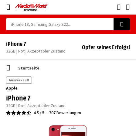
iPhone 7
Opfer seines Erfolgs!
32GB | Rot | Akzeptabler Zustand
Startseite
Ausverkauft
Apple
iPhone 7
32GB | Rot | Akzeptabler Zustand
4.5
/
5
-
707
Bewertungen