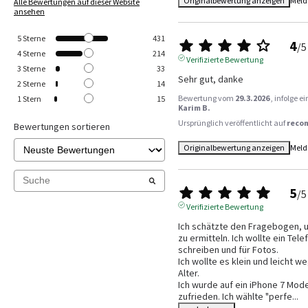
Originalbewertung anzeigen
Meld
Alle Bewertungen auf dieser Website
ansehen
5
Sterne
431
4
/
5
4
Sterne
214
Verifizierte Bewertung
3
Sterne
33
Sehr gut, danke
2
Sterne
14
Bewertung vom
29.3.2026
, infolge 
1
Stern
15
Karim B.
Ursprünglich veröffentlicht auf
reco
Bewertungen sortieren
Originalbewertung anzeigen
Meld
5
/
5
Verifizierte Bewertung
Ich schätzte den Fragebogen, u
zu ermitteln. Ich wollte ein Tel
schreiben und für Fotos.

Ich wollte es klein und leicht 
Alter.

Ich wurde auf ein iPhone 7 Mode
zufrieden. Ich wählte "perfe
...