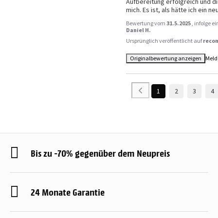
Aufbereitung erfolgreich und die
mich. Es ist, als hätte ich ein n
Bewertung vom
31.5.2025
, infolge 
Daniel H.
Ursprünglich veröffentlicht auf
reco
Originalbewertung anzeigen
Meld
1
2
3
4
Bis zu -70% gegenüber dem Neupreis
24 Monate Garantie