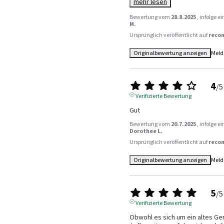
mehr lesen
Bewertung vom
28.8.2025
, infolge 
M.
Ursprünglich veröffentlicht auf
reco
Originalbewertung anzeigen
Meld
4
/
5
Verifizierte Bewertung
Gut
Bewertung vom
20.7.2025
, infolge 
Dorothee L.
Ursprünglich veröffentlicht auf
reco
Originalbewertung anzeigen
Meld
5
/
5
Verifizierte Bewertung
Obwohl es sich um ein altes Gerä