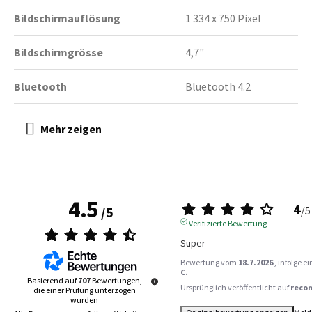
Bildschirmauflösung
1 334 x 750 Pixel
Bildschirmgrösse
4,7"
Bluetooth
Bluetooth 4.2
4.5
4
/
5
/
5
Verifizierte Bewertung
Super
Bewertung vom
18.7.2026
, infolge 
C.
Basierend auf
707
Bewertungen,
Ursprünglich veröffentlicht auf
reco
die einer Prüfung unterzogen
wurden