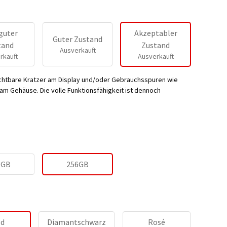
guter
Akzeptabler
Guter Zustand
tand
Zustand
Ausverkauft
rkauft
Ausverkauft
ichtbare Kratzer am Display und/oder Gebrauchsspuren wie
m Gehäuse. Die volle Funktionsfähigkeit ist dennoch
8GB
256GB
ld
Diamantschwarz
Rosé