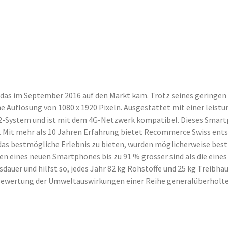
 das im September 2016 auf den Markt kam. Trotz seines geringen 
ine Auflösung von 1080 x 1920 Pixeln. Ausgestattet mit einer lei
4.2-System und ist mit dem 4G-Netzwerk kompatibel. Dieses Smar
 Mit mehr als 10 Jahren Erfahrung bietet Recommerce Swiss entspe
ir das bestmögliche Erlebnis zu bieten, wurden möglicherweise 
en eines neuen Smartphones bis zu 91 % grösser sind als die ein
auer und hilfst so, jedes Jahr 82 kg Rohstoffe und 25 kg Treibhau
 „Bewertung der Umweltauswirkungen einer Reihe generalüberholt