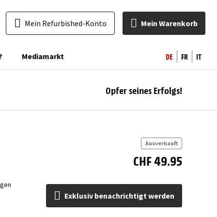
Mein Refurbished-Konto
Mein Warenkorb
DE
FR
IT
?
Mediamarkt
Opfer seines Erfolgs!
ben
Ausverkauft
CHF 49.95
ngen
Exklusiv benachrichtigt werden