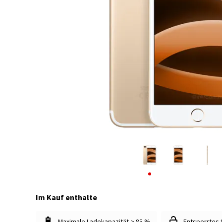
Im Kauf enthalte
Maximale Ladekapazität > 85 %
Entsperrtes