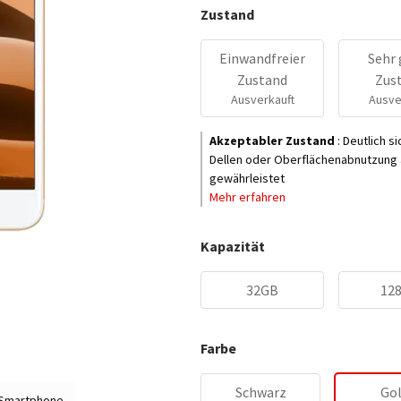
Zustand
Einwandfreier
Sehr 
Zustand
Zus
Ausverkauft
Ausve
Akzeptabler Zustand
:
Deutlich s
Dellen oder Oberflächenabnutzung a
gewährleistet
Mehr erfahren
Kapazität
32GB
12
Farbe
Schwarz
Go
 Smartphone