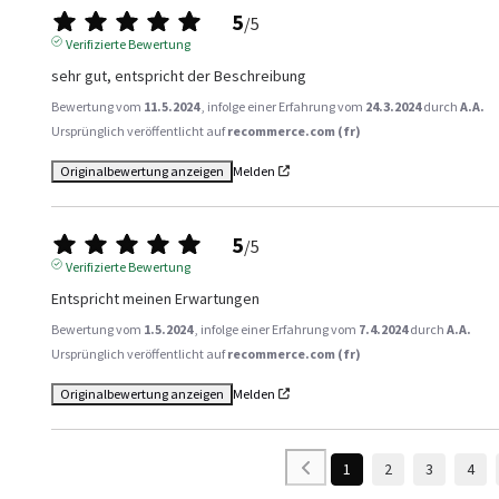
5
/
5
Verifizierte Bewertung
sehr gut, entspricht der Beschreibung
Bewertung vom
11.5.2024
, infolge einer Erfahrung vom
24.3.2024
durch
A.A.
Ursprünglich veröffentlicht auf
recommerce.com (fr)
Originalbewertung anzeigen
Melden
5
/
5
Verifizierte Bewertung
Entspricht meinen Erwartungen
Bewertung vom
1.5.2024
, infolge einer Erfahrung vom
7.4.2024
durch
A.A.
Ursprünglich veröffentlicht auf
recommerce.com (fr)
Originalbewertung anzeigen
Melden
1
2
3
4