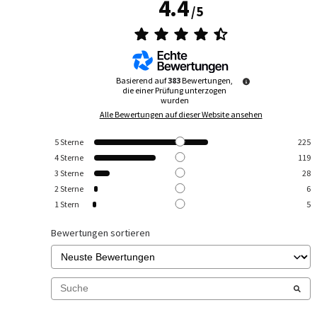
4.4
/
5
Basierend auf
383
Bewertungen,
die einer Prüfung unterzogen
wurden
Alle Bewertungen auf dieser Website ansehen
5
Sterne
225
4
Sterne
119
3
Sterne
28
2
Sterne
6
1
Stern
5
Bewertungen sortieren