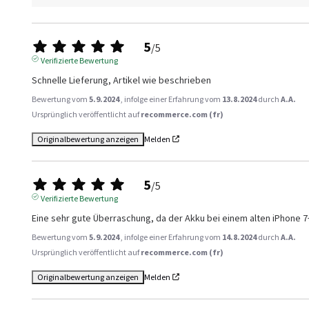
5
/
5
Verifizierte Bewertung
Schnelle Lieferung, Artikel wie beschrieben
Bewertung vom
5.9.2024
, infolge einer Erfahrung vom
13.8.2024
durch
A.A.
Ursprünglich veröffentlicht auf
recommerce.com (fr)
Originalbewertung anzeigen
Melden
5
/
5
Verifizierte Bewertung
Eine sehr gute Überraschung, da der Akku bei einem alten iPhone 7
Bewertung vom
5.9.2024
, infolge einer Erfahrung vom
14.8.2024
durch
A.A.
Ursprünglich veröffentlicht auf
recommerce.com (fr)
Originalbewertung anzeigen
Melden