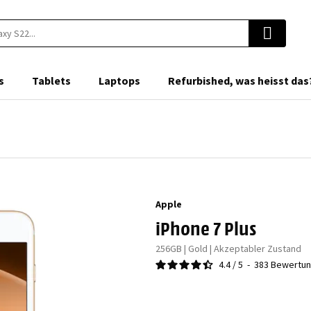
s
Tablets
Laptops
Refurbished, was heisst das
Apple
iPhone 7 Plus
256GB | Gold | Akzeptabler Zustand
4.4
/
5
-
383
Bewertu