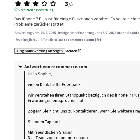
3
/
5
Verifizierte Bewertung
Das iPhone 7 Plus ist für einige Funktionen veraltet. Es sollte nic
Probleme zurückerstattet.
Bewertung vom
26.8.2025
, infolge einer Erfahrung vom
3.7.2025
durch
Sophie 
Ursprünglich veröffentlicht auf
recommerce.com (fr)
Originalbewertung anzeigen
Melden
Antwort von
recommerce.com
Hallo Sophie, 

vielen Dank für Ihr Feedback. 

Wir verstehen Ihren Standpunkt bezüglich des iPhone 7 Plus
Erwartungen entsprochen hat. 

Zögern Sie nicht, uns zu kontaktieren, wenn Sie weitere Fra
Schönen Tag noch.

Mit freundlichen Grüßen.

Das Team von recommerce.com