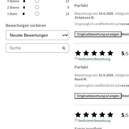
3
Sterne
13
Perfekt
2
Sterne
9
Bewertung vom
14.6.2026
, infolge 
1
Stern
13
Stéphane M.
Ursprünglich veröffentlicht auf
reco
Bewertungen sortieren
Originalbewertung anzeigen
Meld
5
/
5
Verifizierte Bewertung
Perfekt
Bewertung vom
11.6.2026
, infolge 
Ruud M.
Ursprünglich veröffentlicht auf
reco
Originalbewertung anzeigen
Meld
5
/
5
Verifizierte Bewertung
Super exzellent