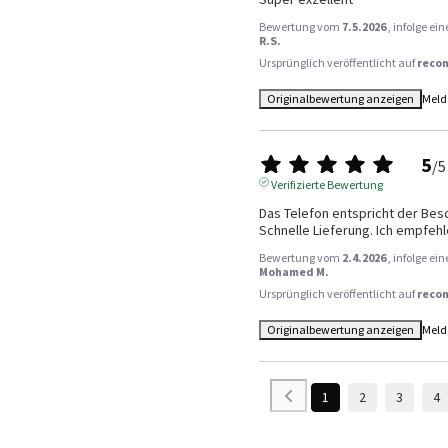
Bewertung vom
7.5.2026
, infolge e
R.S.
Ursprünglich veröffentlicht auf
reco
Originalbewertung anzeigen
Meld
5
/
5
Verifizierte Bewertung
Das Telefon entspricht der Besc
Schnelle Lieferung. Ich empfehl
Bewertung vom
2.4.2026
, infolge e
Mohamed M.
Ursprünglich veröffentlicht auf
reco
Originalbewertung anzeigen
Meld
1
2
3
4