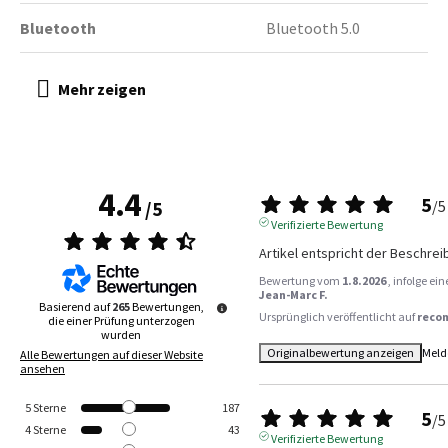
Bluetooth
Bluetooth 5.0
4.4
5
/
5
/
5
Verifizierte Bewertung
Artikel entspricht der Beschre
Bewertung vom
1.8.2026
, infolge e
Jean-Marc F.
Basierend auf
265
Bewertungen,
Ursprünglich veröffentlicht auf
reco
die einer Prüfung unterzogen
wurden
Originalbewertung anzeigen
Meld
Alle Bewertungen auf dieser Website
ansehen
5
Sterne
187
5
/
5
4
Sterne
43
Verifizierte Bewertung