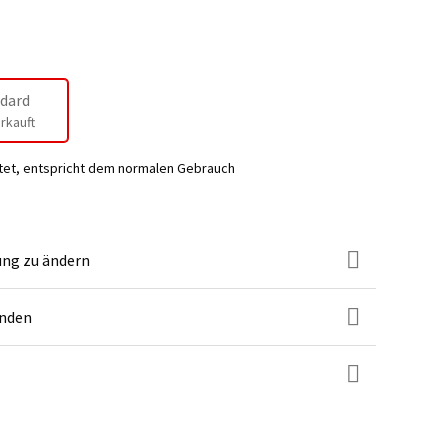
dard
rkauft
tet, entspricht dem normalen Gebrauch
ung zu ändern
unden