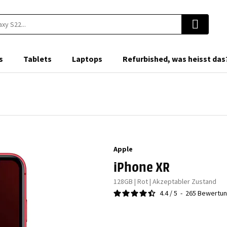
s
Tablets
Laptops
Refurbished, was heisst das
Apple
iPhone XR
128GB | Rot | Akzeptabler Zustand
4.4
/
5
-
265
Bewertu