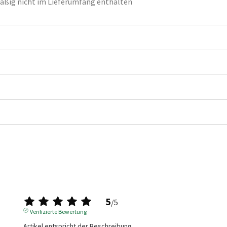
ßig nicht im Lieferumfang enthalten
5
/
5
Verifizierte Bewertung
Artikel entspricht der Beschreibung