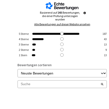
Basierend auf
265
Bewertungen,
die einer Prüfung unterzogen
wurden
Alle Bewertungen auf dieser Website ansehen
5
Sterne
187
4
Sterne
43
3
Sterne
13
2
Sterne
9
1
Stern
13
Bewertungen sortieren