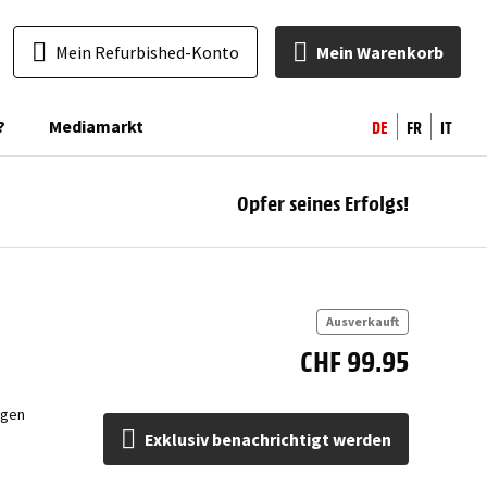
Mein Refurbished-Konto
Mein Warenkorb
DE
FR
IT
?
Mediamarkt
Opfer seines Erfolgs!
ben
Ausverkauft
CHF 99.95
ngen
Exklusiv benachrichtigt werden