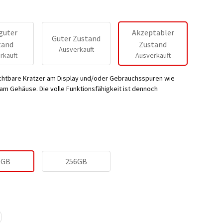
guter
Akzeptabler
Guter Zustand
tand
Zustand
Ausverkauft
rkauft
Ausverkauft
ichtbare Kratzer am Display und/oder Gebrauchsspuren wie
m Gehäuse. Die volle Funktionsfähigkeit ist dennoch
8GB
256GB