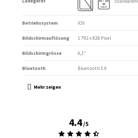
Ladegerät
Standardmä
Betriebssystem
iOS
Bildschirmauflösung
1 792 x 828 Pixel
Bildschirmgrösse
6,1"
Bluetooth
Bluetooth 5.0
4.4
/
5