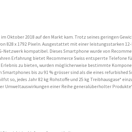
 im Oktober 2018 auf den Markt kam. Trotz seines geringen Gewic
 von 828 x 1792 Pixeln. Ausgestattet mit einer leistungsstarken 
4G-Netzwerk kompatibel. Dieses Smartphone wurde von Recommerce
ahren Erfahrung bietet Recommerce Swiss entsperrte Telefone für 
e Erlebnis zu bieten, wurden möglicherweise bestimmte Komponen
 Smartphones bis zu 91 % grösser sind als die eines refurbished 
st so, jedes Jahr 82 kg Rohstoffe und 25 kg Treibhausgase* einzu
der Umweltauswirkungen einer Reihe generalüberholter Produkte