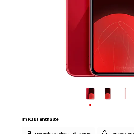
Im Kauf enthalte
Maximale Ladekapazität > 85 %
Entsperrtes