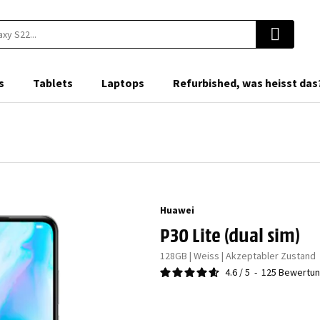
s
Tablets
Laptops
Refurbished, was heisst das
Huawei
P30 Lite (dual sim)
128GB | Weiss | Akzeptabler Zustand
4.6
/
5
-
125
Bewertu