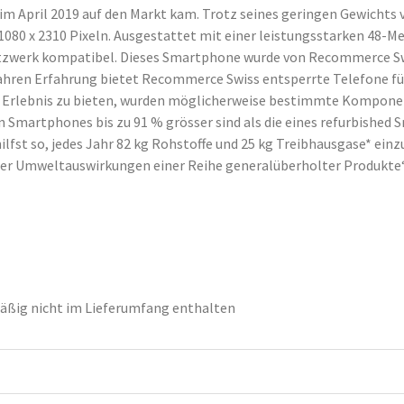
im April 2019 auf den Markt kam. Trotz seines geringen Gewichts 
 1080 x 2310 Pixeln. Ausgestattet mit einer leistungsstarken 48-M
tzwerk kompatibel. Dieses Smartphone wurde von Recommerce Swis
ahren Erfahrung bietet Recommerce Swiss entsperrte Telefone für 
e Erlebnis zu bieten, wurden möglicherweise bestimmte Komponen
 Smartphones bis zu 91 % grösser sind als die eines refurbished 
st so, jedes Jahr 82 kg Rohstoffe und 25 kg Treibhausgase* einzu
der Umweltauswirkungen einer Reihe generalüberholter Produkte
ßig nicht im Lieferumfang enthalten