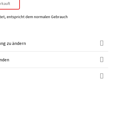
rkauft
tet, entspricht dem normalen Gebrauch
ung zu ändern
unden