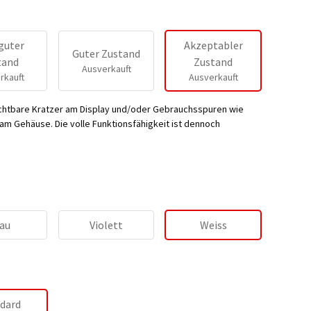
guter
Akzeptabler
Guter Zustand
tand
Zustand
Ausverkauft
rkauft
Ausverkauft
ichtbare Kratzer am Display und/oder Gebrauchsspuren wie
m Gehäuse. Die volle Funktionsfähigkeit ist dennoch
au
Violett
Weiss
dard