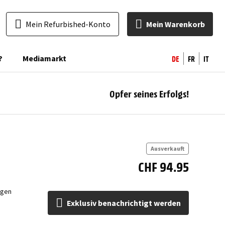
Mein Refurbished-Konto
Mein Warenkorb
DE
FR
IT
?
Mediamarkt
Opfer seines Erfolgs!
ben
Ausverkauft
CHF 94.95
ngen
Exklusiv benachrichtigt werden