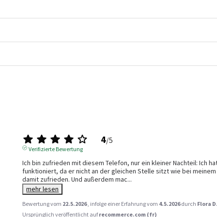
4
/
5
Verifizierte Bewertung
Ich bin zufrieden mit diesem Telefon, nur ein kleiner Nachteil: Ich 
funktioniert, da er nicht an der gleichen Stelle sitzt wie bei meinem 
damit zufrieden. Und außerdem mac
...
mehr lesen
Bewertung vom
22.5.2026
, infolge einer Erfahrung vom
4.5.2026
durch
Flora D
Ursprünglich veröffentlicht auf
recommerce.com (fr)