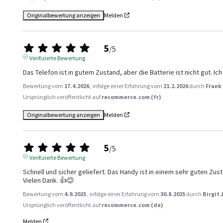
Originalbewertung anzeigen
Melden
5
/
5
Verifizierte Bewertung
Das Telefon ist in gutem Zustand, aber die Batterie ist nicht gut. I
Bewertung vom
17.4.2026
, infolge einer Erfahrung vom
21.2.2026
durch
Frank
Ursprünglich veröffentlicht auf
recommerce.com (fr)
Originalbewertung anzeigen
Melden
5
/
5
Verifizierte Bewertung
Schnell und sicher geliefert. Das Handy ist in einem sehr guten Zust
Vielen Dank. 👍😊
Bewertung vom
4.9.2025
, infolge einer Erfahrung vom
30.8.2025
durch
Birgit 
Ursprünglich veröffentlicht auf
recommerce.com (de)
Melden