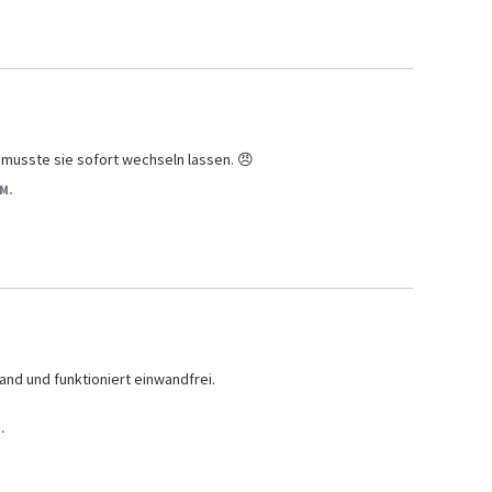
ch musste sie sofort wechseln lassen. 😠
 M.
and und funktioniert einwandfrei.

J.