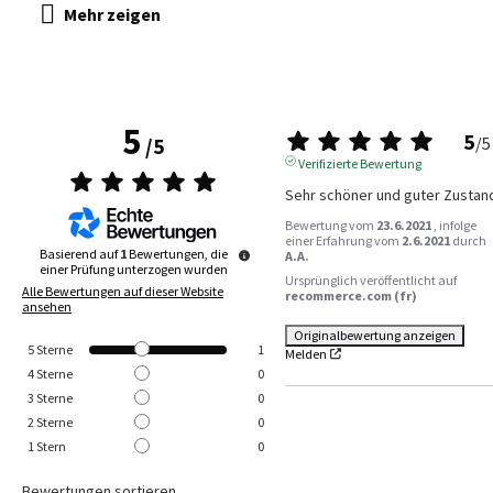
5
5
/
5
/
5
Verifizierte Bewertung
Sehr schöner und guter Zustan
Bewertung vom
23.6.2021
, infolge
einer Erfahrung vom
2.6.2021
durch
Basierend auf
1
Bewertungen, die
A.A.
einer Prüfung unterzogen wurden
Ursprünglich veröffentlicht auf
Alle Bewertungen auf dieser Website
recommerce.com (fr)
ansehen
Originalbewertung anzeigen
5
Sterne
1
Melden
4
Sterne
0
3
Sterne
0
2
Sterne
0
1
Stern
0
Bewertungen sortieren