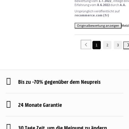
Bewertung vom
1.7.2022
, infolge ein
Erfahrung vom
8.6.2022
durch
A.A.
Ursprünglich veröffentlicht auf
recommerce.com (fr)
Originalbewertung anzeigen
Meld
1
2
3
Bis zu -70% gegenüber dem Neupreis
24 Monate Garantie
30 Tage Zeit, um die Meinung zu ändern