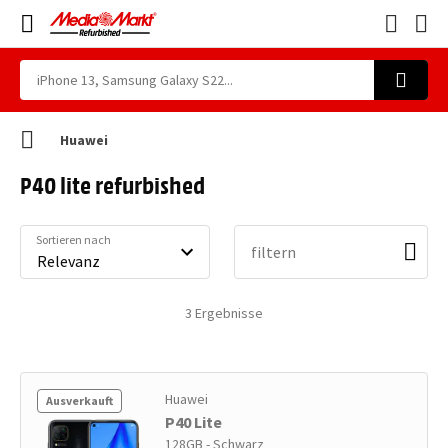
Huawei
P40 lite refurbished
Sortieren nach
filtern
3
Ergebnisse
Huawei
Ausverkauft
P40 Lite
128GB - Schwarz