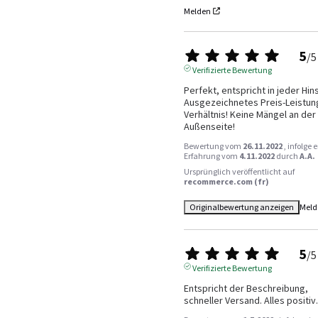
Melden
5
/
5
Verifizierte Bewertung
Perfekt, entspricht in jeder Hinsi
Ausgezeichnetes Preis-Leistun
Verhältnis! Keine Mängel an der 
Außenseite!
Bewertung vom
26.11.2022
, infolge 
Erfahrung vom
4.11.2022
durch
A.A.
Ursprünglich veröffentlicht auf
recommerce.com (fr)
Originalbewertung anzeigen
Meld
5
/
5
Verifizierte Bewertung
Entspricht der Beschreibung, 
schneller Versand. Alles positiv.