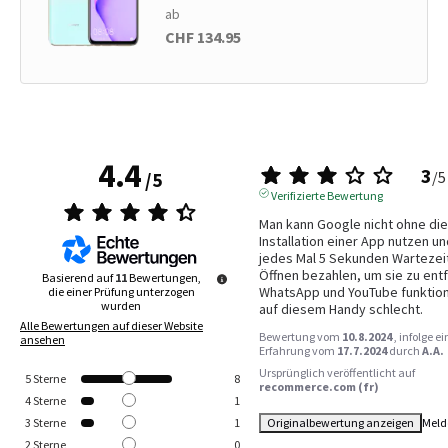
ab
CHF 134.95
4.4
3
/
5
/
5
Verifizierte Bewertung
Man kann Google nicht ohne die 
Installation einer App nutzen un
jedes Mal 5 Sekunden Wartezeit
Öffnen bezahlen, um sie zu entf
Basierend auf
11
Bewertungen,
WhatsApp und YouTube funktion
die einer Prüfung unterzogen
wurden
auf diesem Handy schlecht.
Alle Bewertungen auf dieser Website
Bewertung vom
10.8.2024
, infolge ei
ansehen
Erfahrung vom
17.7.2024
durch
A.A.
Ursprünglich veröffentlicht auf
5
Sterne
8
recommerce.com (fr)
4
Sterne
1
Originalbewertung anzeigen
Meld
3
Sterne
1
2
Sterne
0