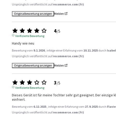
Ursprünglich veröffentlicht auf
recommerce.com (fr)
Originalbewertung anzeigen
Melden
4
/
5
Verifizierte Bewertung
Handy wie neu
Bewertung vom
9.1.2026
, infolge einer Erfahrung vom
10.11.2025
durch
Isabel
Ursprünglich veröffentlicht auf
recommerce.com (fr)
Originalbewertung anzeigen
Melden
3
/
5
Verifizierte Bewertung
Dieses Gerät ist für meine Tochter sehr gut geeignet. Der einzige kl
einfriert.
Bewertung vom
6.12.2025
, infolge einer Erfahrung vom
27.9.2025
durch
Flavie
Ursprünglich veröffentlicht auf
recommerce.com (fr)