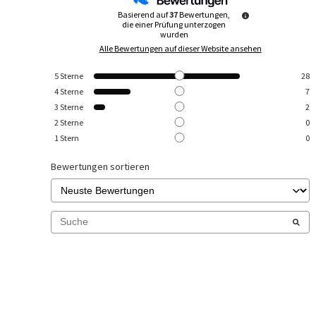
Basierend auf
37
Bewertungen,
die einer Prüfung unterzogen
wurden
Alle Bewertungen auf dieser Website ansehen
5
Sterne
28
4
Sterne
7
3
Sterne
2
2
Sterne
0
1
Stern
0
Bewertungen sortieren