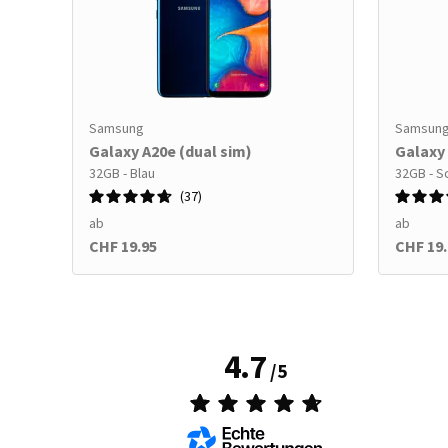
Samsung
Samsun
Galaxy A20e (dual sim)
Galaxy 
32GB - Blau
32GB - S
37
ab
ab
CHF 19.95
CHF 19.
4.7
/
5