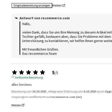
Originalbewertung anzeigen
Melden
Antwort von
recommerce.com
Hallo, 

vielen Dank, dass Sie uns Ihre Meinung zu diesem Artikel mitg
Tochter gefällt, bedauern aber, dass Sie Probleme mit dem B
Unterstützung zu kontaktieren, wir helfen Ihnen gerne weiter.
Mit freundlichen Grüßen.

Das recommerce-Team
5
/
5
Verifizierte Bewertung
alles bestens
Bewertung vom
24.10.2025
, infolge einer Erfahrung vom
6.10.2025
durch
Oggi
Ursprünglich veröffentlicht auf
recommerce.com (de)
Melden