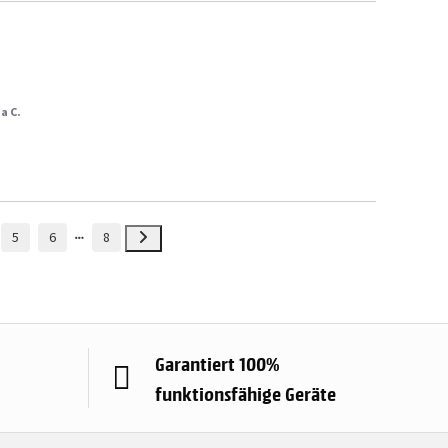
a C.
5
6
8
Garantiert 100%
funktionsfähige Geräte