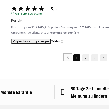
5
/
5
Verifizierte Bewertung
Perfekt
Bewertung vom
31.8.2025
, infolge einer Erfahrung vom
5.7.2025
durch
Florenz
Ursprünglich veröffentlicht auf
recommerce.com (fr)
Originalbewertung anzeigen
Melden
1
2
3
4
30 Tage Zeit, um die
 Monate Garantie
Meinung zu ändern