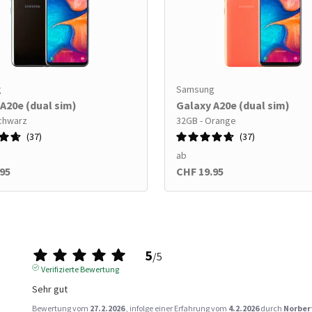
g
Samsung
A20e (dual sim)
Galaxy A20e (dual sim)
chwarz
32GB - Orange
37
37
ab
95
CHF 19.95
5
/
5
Verifizierte Bewertung
Sehr gut
Bewertung vom
27.2.2026
, infolge einer Erfahrung vom
4.2.2026
durch
Norber