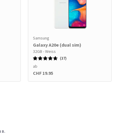
Samsung
Galaxy A20e (dual sim)
32GB - Weiss
37
ab
CHF 19.95
t B.