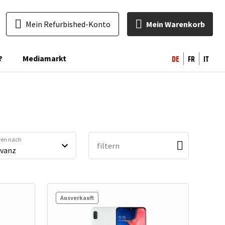
Mein Refurbished-Konto
Mein Warenkorb
DE
FR
IT
?
Mediamarkt
eren nach
filtern
Ausverkauft