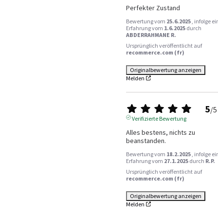
Perfekter Zustand
Bewertung vom
25.6.2025
, infolge ei
Erfahrung vom
1.6.2025
durch
ABDERRAHMANE R.
Ursprünglich veröffentlicht auf
recommerce.com (fr)
Originalbewertung anzeigen
Melden
5
/
5
Verifizierte Bewertung
Alles bestens, nichts zu 
beanstanden.
Bewertung vom
18.2.2025
, infolge ei
Erfahrung vom
27.1.2025
durch
R.P.
Ursprünglich veröffentlicht auf
recommerce.com (fr)
Originalbewertung anzeigen
Melden