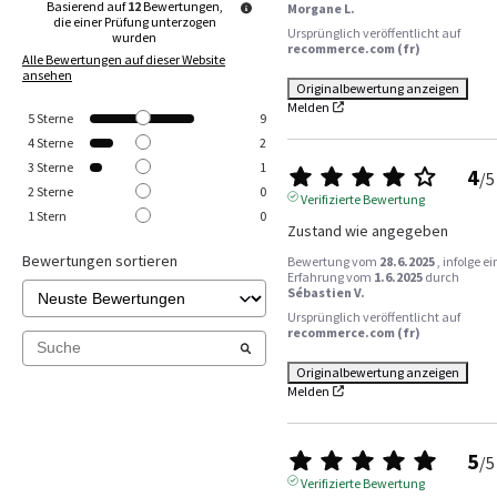
Basierend auf
12
Bewertungen,
Morgane L.
die einer Prüfung unterzogen
Ursprünglich veröffentlicht auf
wurden
recommerce.com (fr)
Alle Bewertungen auf dieser Website
ansehen
Originalbewertung anzeigen
Melden
5
Sterne
9
4
Sterne
2
3
Sterne
1
4
/
5
2
Sterne
0
Verifizierte Bewertung
1
Stern
0
Zustand wie angegeben
Bewertungen sortieren
Bewertung vom
28.6.2025
, infolge ei
Erfahrung vom
1.6.2025
durch
Sébastien V.
Ursprünglich veröffentlicht auf
recommerce.com (fr)
Originalbewertung anzeigen
Melden
5
/
5
Verifizierte Bewertung