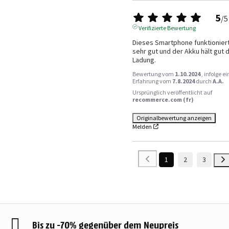
5
/
5
Verifizierte Bewertung
Dieses Smartphone funktioniert
sehr gut und der Akku hält gut d
Ladung.
Bewertung vom
1.10.2024
, infolge ei
Erfahrung vom
7.8.2024
durch
A.A.
Ursprünglich veröffentlicht auf
recommerce.com (fr)
Originalbewertung anzeigen
Melden
1
2
3
Bis zu -70% gegenüber dem Neupreis