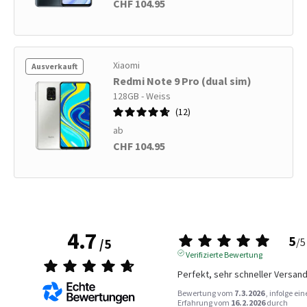
CHF 104.95
Xiaomi
Ausverkauft
Redmi Note 9 Pro (dual sim)
128GB - Weiss
12
ab
CHF 104.95
4.7
5
/
5
/
5
Verifizierte Bewertung
Perfekt, sehr schneller Versan
Bewertung vom
7.3.2026
, infolge ein
Erfahrung vom
16.2.2026
durch