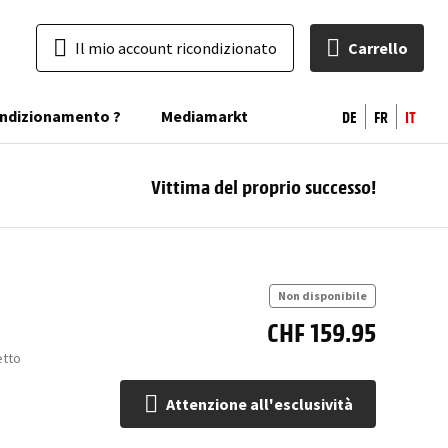
Il mio account ricondizionato
Carrello
DE
FR
IT
condizionamento ?
Mediamarkt
Vittima del proprio successo!
At
all'
Non disponibile
CHF 159.95
etto
Attenzione all'esclusività