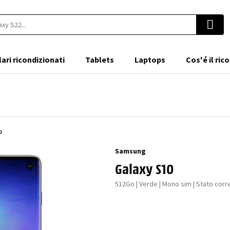
lari ricondizionati
Tablets
Laptops
Cos'é il ri
o
Samsung
Galaxy S10
512Go | Verde | Mono sim | Stato corr