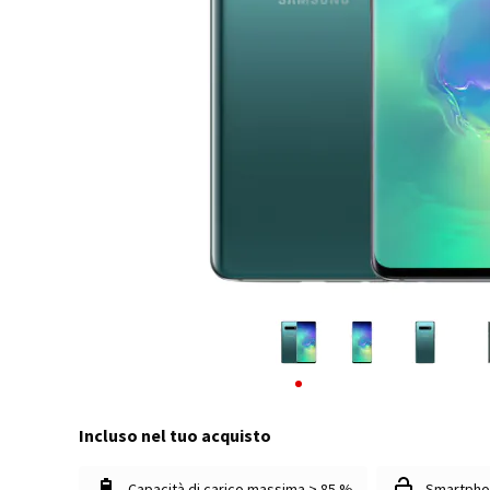
Incluso nel tuo acquisto
Capacità di carico massima > 85 %
Smartpho