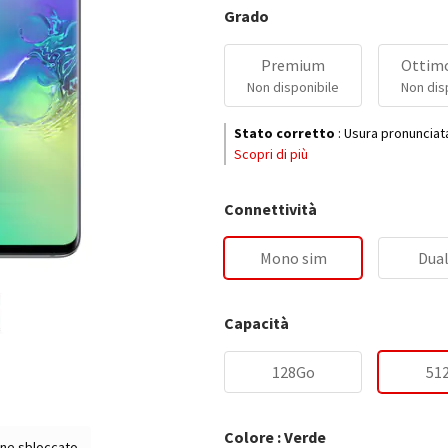
Grado
Premium
Ottimo
Non disponibile
Non dis
Stato corretto
:
Usura pronunciat
Scopri di più
Connettività
Mono sim
Dual
Capacità
128Go
51
Colore : Verde
ne sbloccato