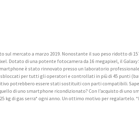
o sul mercato a marzo 2019. Nonostante il suo peso ridotto di 157 
 pixel. Dotato di una potente fotocamera da 16 megapixel, il Galaxy
 smartphone è stato rinnovato presso un laboratorio professiona
loccati per tutti gli operatori e controllati in più di 45 punti (bat
itivo potrebbero essere stati sostituiti con parti compatibili. Sa
 quello di uno smartphone ricondizionato? Con l’acquisto di uno s
e 25 kg di gas serra* ogni anno. Un ottimo motivo per regalartelo.