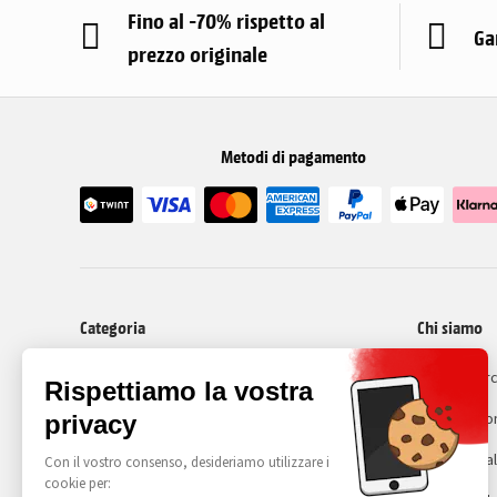
Fino al -70% rispetto al
Ga
prezzo originale
Metodi di pagamento
Categoria
Chi siamo
I nostri cellulari ricondizionati
Recommerc
Cos'é il ri
Avviso lega