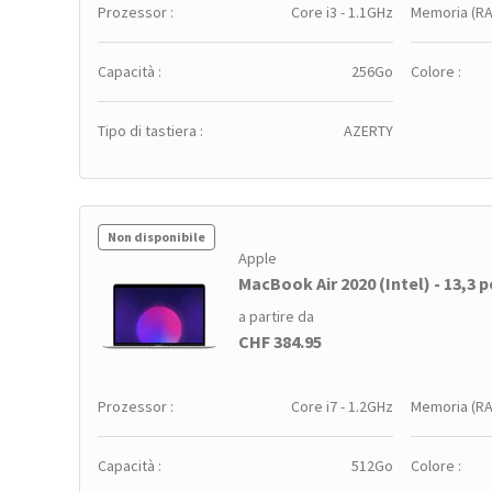
Prozessor :
Core i3 - 1.1GHz
Memoria (RA
Capacità :
256Go
Colore :
Tipo di tastiera :
AZERTY
Non disponibile
Apple
MacBook Air 2020 (Intel) - 13,3 po
a partire da
CHF 384.95
Prozessor :
Core i7 - 1.2GHz
Memoria (RA
Capacità :
512Go
Colore :