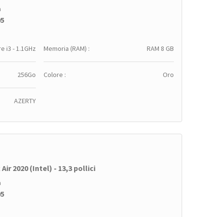
a
95
e i3 - 1.1GHz
Memoria (RAM) :
RAM 8 GB
256Go
Colore :
Oro
AZERTY
ir 2020 (Intel) - 13,3 pollici
a
95