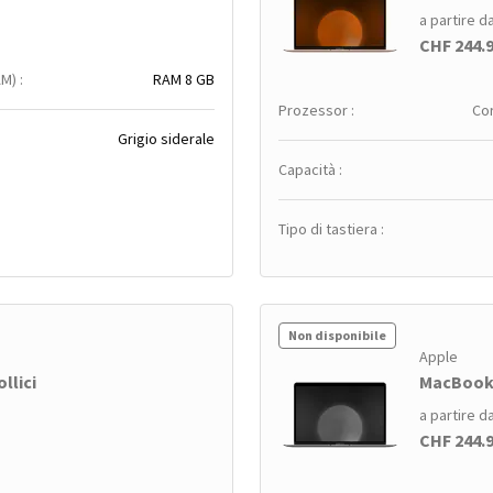
a partire d
CHF 244.
M) :
RAM 8 GB
Prozessor :
Cor
Grigio siderale
Capacità :
Tipo di tastiera :
Non disponibile
Apple
llici
MacBook A
a partire d
CHF 244.