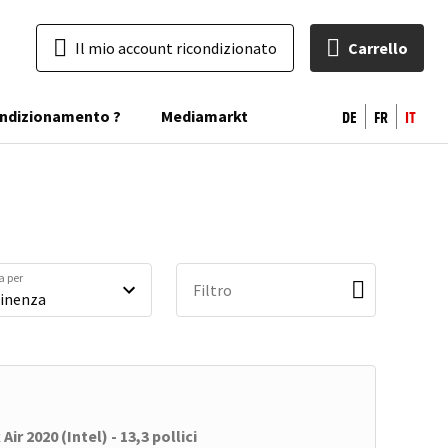
Il mio account ricondizionato
Carrello
DE
FR
IT
condizionamento ?
Mediamarkt
a per
Filtro
ir 2020 (Intel) - 13,3 pollici