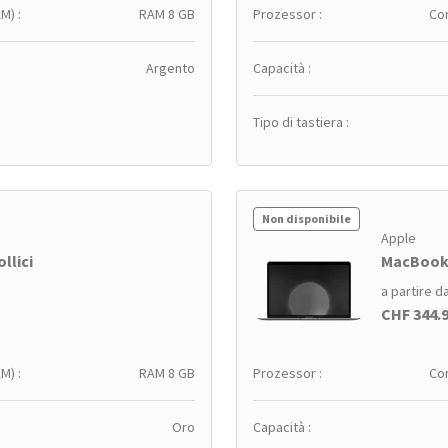
M) :
RAM 8 GB
Prozessor :
Cor
Argento
Capacità :
Tipo di tastiera :
Non disponibile
Apple
llici
MacBook A
a partire d
CHF 344.
M) :
RAM 8 GB
Prozessor :
Cor
Oro
Capacità :