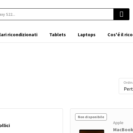
lari ricondizionati
Tablets
Laptops
Cos'é il ri
Ordin
Non disponibile
Apple
llici
MacBook A