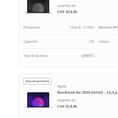
a partire da
CHF 424.95
Prozessor :
Core i5 - 1.1GHz
Memoria (RA
Capacità :
1To
Colore :
Tipo di tastiera :
QWERTZ
Non disponibile
Apple
MacBook Air 2020 (Intel) - 13,3 po
a partire da
CHF 314.95