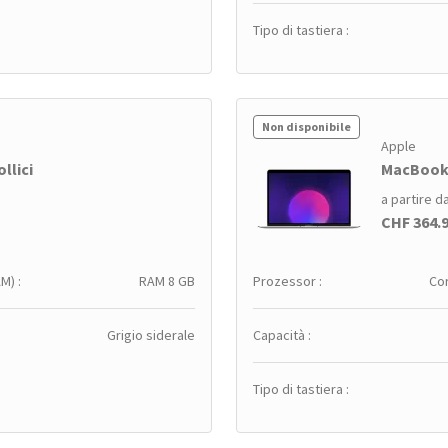
Tipo di tastiera :
Non disponibile
Apple
llici
MacBook A
a partire d
CHF 364.
M) :
RAM 8 GB
Prozessor :
Cor
Grigio siderale
Capacità :
Tipo di tastiera :