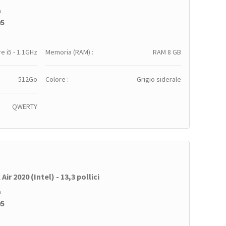
a
95
e i5 - 1.1GHz
Memoria (RAM) :
RAM 8 GB
512Go
Colore :
Grigio siderale
QWERTY
ir 2020 (Intel) - 13,3 pollici
a
95