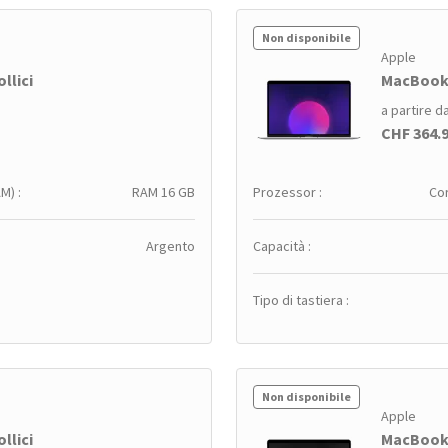
Non disponibile
Apple
llici
MacBook A
a partire d
CHF 364.
M) :
RAM 16 GB
Prozessor :
Cor
Argento
Capacità :
Tipo di tastiera :
Non disponibile
Apple
llici
MacBook A