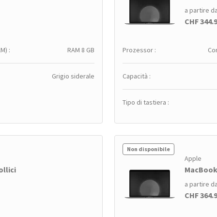
a partire d
CHF 344.
M) :
RAM 8 GB
Prozessor :
Cor
Grigio siderale
Capacità :
Tipo di tastiera :
Non disponibile
Apple
llici
MacBook A
a partire d
CHF 364.