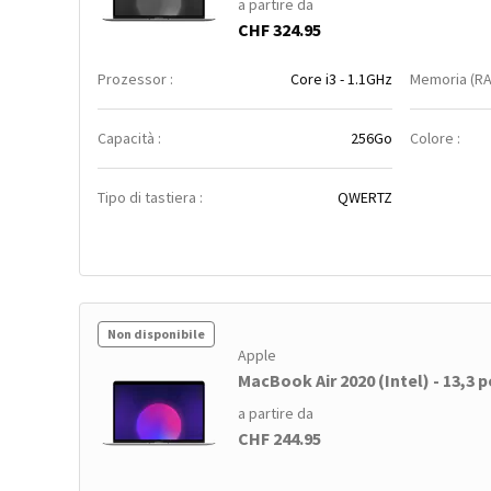
a partire da
CHF 324.95
Prozessor :
Core i3 - 1.1GHz
Memoria (RA
Capacità :
256Go
Colore :
Tipo di tastiera :
QWERTZ
Non disponibile
Apple
MacBook Air 2020 (Intel) - 13,3 po
a partire da
CHF 244.95