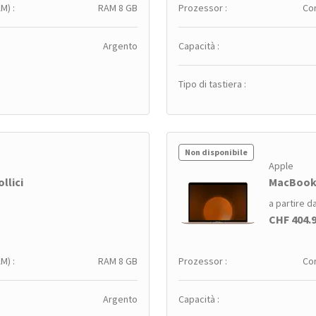
M) :
RAM 8 GB
Prozessor :
Cor
Argento
Capacità :
Tipo di tastiera :
Non disponibile
Apple
llici
MacBook A
a partire d
CHF 404.
M) :
RAM 8 GB
Prozessor :
Cor
Argento
Capacità :