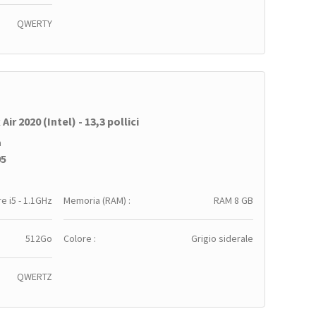
QWERTY
ir 2020 (Intel) - 13,3 pollici
a
95
e i5 - 1.1GHz
Memoria (RAM) :
RAM 8 GB
512Go
Colore :
Grigio siderale
QWERTZ